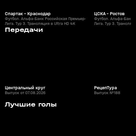
Спартак - Краснодар
ЦСКА - Ростов
Футбол. Альфа-Банк Российская Премьер-
Футбол. Альфа-Банк 
Лига. Тур 3. Трансляция в Ultra HD 4K
Лига. Тур 3. Трансляци
5
Сегодня, 19:43
Сегодня, 18:44
Передачи
+
0+
Центральный круг
РецепТура
Выпуск от 07.08.2026
Выпуск №188
7
1:25
26 июл, 21:49
26 июл, 21:15
Лучшие голы
+
0+