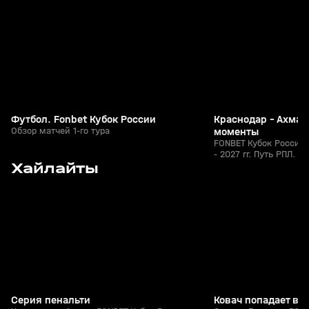
+
0+
Футбол. Fonbet Кубок России
Краснодар - Ахмат
Обзор матчей 1-го тура
моменты
FONBET Кубок России 
- 2027 гг. Путь РПЛ. Ф
9
0:41
05 авг, 23:00
05 авг, 22:45
Хайлайты
+
0+
Серия пенальти
Ковач попадает в 