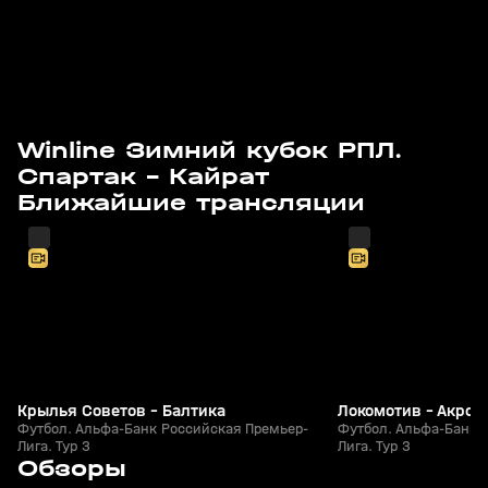
Winline Зимний кубок РПЛ.
Спартак - Кайрат
Завтра, 15:00
Завтра, 17:35
Ближайшие трансляции
Крылья Советов - Балтика
Локомотив - Акрон
Футбол. Альфа-Банк Российская Премьер-
Футбол. Альфа-Банк 
Лига. Тур 3
Лига. Тур 3
7
5:53
06 авг, 18:10
05 авг, 23:40
Обзоры