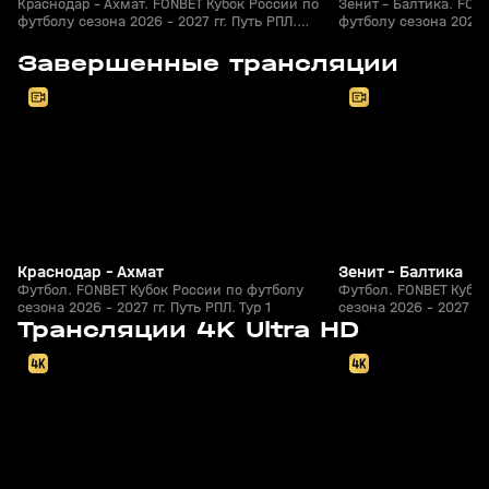
Краснодар - Ахмат. FONBET Кубок России по
Зенит - Балтика. FON
футболу сезона 2026 - 2027 гг. Путь РПЛ.
футболу сезона 2026 -
Футбол
Футбол
8
2:30:39
05 авг, 20:30
05 авг, 20:20
Завершенные трансляции
+
0+
Краснодар - Ахмат
Зенит - Балтика
Футбол. FONBET Кубок России по футболу
Футбол. FONBET Кубок
сезона 2026 - 2027 гг. Путь РПЛ. Тур 1
сезона 2026 - 2027 гг.
09 авг, 20:00
Завтра, 20:00
Трансляции 4K Ultra HD