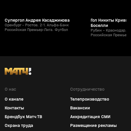
Супергол Андрея Касаджикова
Гол Никиты Кривцо
Оренбург - Ростов. 2:1. Альфа-Банк
Боселли
Российская Премьер-Лига. Футбол
Рубин - Краснодар. 1
Российская Премьер-
О нас
Сотрудничество
О канале
Телепроизводство
Контакты
Вакансии
Брендбук Матч ТВ
Аккредитация СМИ
Охрана труда
Размещение рекламы