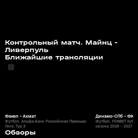
Контрольный матч. Майнц -
Ливерпуль
Сегодня, 19:00
Завтра, 16:55
Ближайшие трансляции
Факел - Ахмат
Динамо-СПб - ФК 1
Футбол. Альфа-Банк Российская Премьер-
Футбол. FONBET Кубок
Лига. Тур 3
сезона 2026 - 2027 гг
2
4:41
Сегодня, 00:37
Сегодня, 00:20
Обзоры