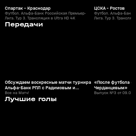
Спартак - Краснодар
ЦСКА - Ростов
Футбол. Альфа-Банк Российская Премьер-
Футбол. Альфа-Банк 
Лига. Тур 3. Трансляция в Ultra HD 4K
Лига. Тур 3. Трансляци
2
1:50:17
Сегодня, 01:35
09 авг, 23:57
Передачи
+
0+
Обсуждаем воскресные матчи турнира
«После футбола с 
Альфа-Банк РПЛ с Радимовым и
Черданцевым»
Гасилиным
Все на Матч!
Выпуск №3 от 09.08.
7
1:25
26 июл, 21:49
26 июл, 21:15
Лучшие голы
+
0+