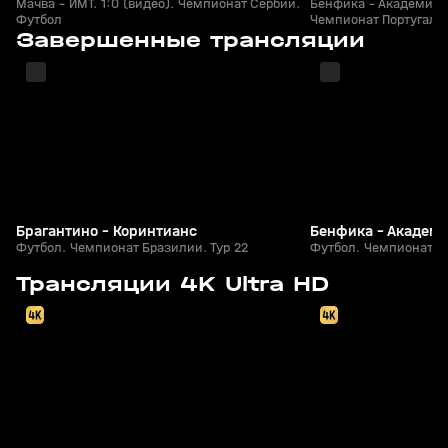
Мачва - ИМТ. 1:0 (видео). Чемпионат Сербии.
Бенфика - Академику 
Футбол
Чемпионат Португали
4
1:59:56
Сегодня, 00:20
09 авг, 22:20
Завершенные трансляции
+
0+
Брагантино - Коринтианс
Бенфика - Академи
Футбол. Чемпионат Бразилии. Тур 22
Футбол. Чемпионат По
8
2:01:07
09 авг, 19:20
08 авг, 20:00
Трансляции 4K Ultra HD
+
0+