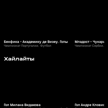
+
0+
Бенфика - Академику де Визеу. Голы
Младост - Чукарич
Чемпионат Португалии. Футбол
Чемпионат Сербии. Ф
19
1:14
Сегодня, 00:08
Сегодня, 00:03
Хайлайты
+
0+
Гол Милана Видакова
Гол Андре Кловиса