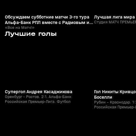
Обсуждаем субботние матчи 3-го тура
Лучшая лига мира
Альфа-Банк РПЛ вместе с Радмовым и
Студия МАТЧ ПРЕМЬЕР
Гришиным
«Все на Матч!»
7
1:25
26 июл, 21:49
26 июл, 21:15
Лучшие голы
+
0+
Супергол Андрея Касаджикова
Гол Никиты Кривцо
Оренбург - Ростов. 2:1. Альфа-Банк
Боселли
Российская Премьер-Лига. Футбол
Рубин - Краснодар. 1
Российская Премьер-