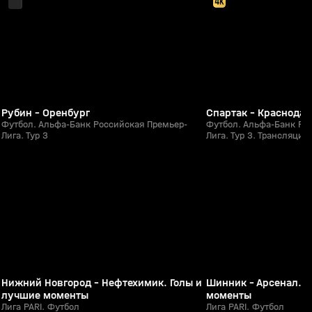
Рубин - Оренбург
Спартак - Краснодар
Футбол. Альфа-Банк Российская Премьер-
Футбол. Альфа-Банк Ро
Лига. Тур 3
Лига. Тур 3. Трансляция 
8:31
Сегодня, 00:38
Сегодня, 00:37
0+
Нижний Новгород - Нефтехимик. Голы и
Шинник - Арсенал. Г
лучшие моменты
моменты
Лига PARI. Футбол
Лига PARI. Футбол