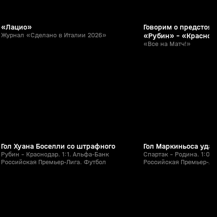
«Лацио»
Говорим о предстоя
Журнал «Сделано в Италии 2026»
«Рубин» - «Краснода
3-го тура РПЛ с Гри
«Все на Матч!»
1:51
26 июл, 20:31
25 июл, 21:18
0+
Гол Хуана Боселли со штрафного
Гол Маркиньоса уда
Рубин - Краснодар. 1:1. Альфа-Банк
Спартак - Родина. 1:0.
Российская Премьер-Лига. Футбол
Российская Премьер-Ли