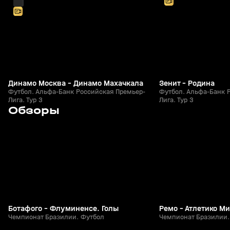
Динамо Москва - Динамо Махачкала
Зенит - Родина
Футбол. Альфа-Банк Российская Премьер-
Футбол. Альфа-Банк 
Лига. Тур 3
Лига. Тур 3
1
4:34
Сегодня, 11:44
Сегодня, 11:43
Обзоры
+
0+
Ботафого - Флуминенсе. Голы
Ремо - Атлетико М
Чемпионат Бразилии. Футбол
Чемпионат Бразилии.