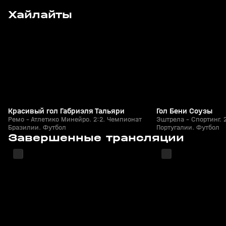
15
2:00
Сегодня, 11:05
Сегодня, 00:17
Хайлайты
+
0+
Красивый гол Габриэля Тальяри
Гол Бени Соузы
Ремо - Атлетико Минейро. 2:2. Чемпионат
Эштрела - Спортинг. 
Бразилии. Футбол
Португалии. Футбол
2
1:57:16
Сегодня, 02:46
Сегодня, 00:15
Завершенные трансляции
+
0+