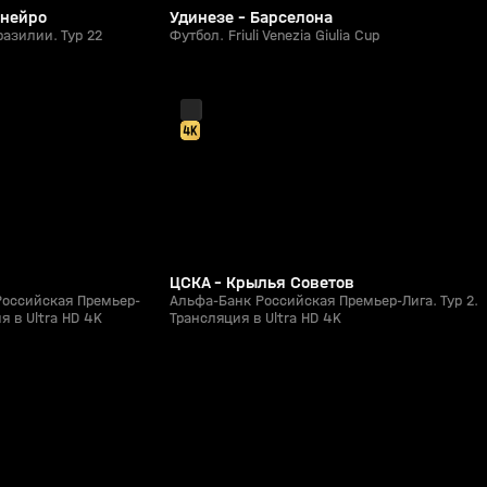
инейро
Удинезе - Барселона
азилии. Тур 22
Футбол. Friuli Venezia Giulia Cup
2:05:25
2:11:48
01 авг, 15:40
0+
0+
ЦСКА - Крылья Советов
Российская Премьер-
Альфа-Банк Российская Премьер-Лига. Тур 2.
я в Ultra HD 4K
Трансляция в Ultra HD 4K
6:46
13:20
08 авг, 14:48
0+
0+