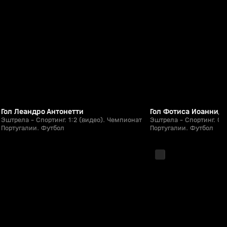
1:29
Сегодня, 00:10
08 авг, 23:54
0+
Гол Леандро Антонетти
Гол Фотиса Иоаннид
Эштрела - Спортинг. 1:2 (видео). Чемпионат
Эштрела - Спортинг. 0:
Португалии. Футбол
Португалии. Футбол
2:05:17
08 авг, 22:15
08 авг, 21:47
0+