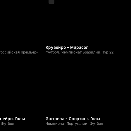
Крузейро - Мирасол
Российская Премьер-
Футбол. Чемпионат Бразилии. Тур 22
6:54
5:43
Сегодня, 00:44
0+
0+
инейро. Голы
Эштрела - Спортинг. Голы
 Футбол
Чемпионат Португалии. Футбол