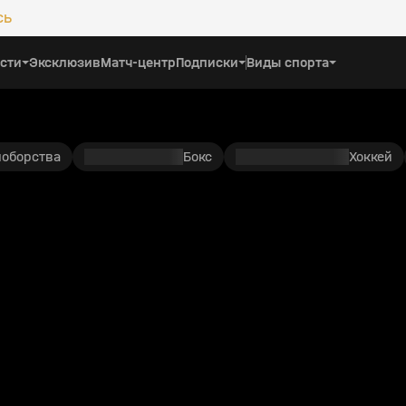
сь
сти
Эксклюзив
Матч-центр
Подписки
Виды спорта
ноборства
Бокс
Хоккей