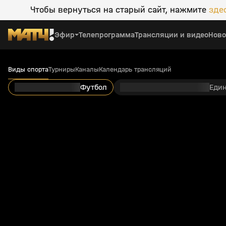
Чтобы вернуться на старый сайт, нажмите
зде
Эфир
Телепрограмма
Трансляции и видео
Ново
Виды спорта
Турниры
Каналы
Календарь трансляций
Футбол
Еди