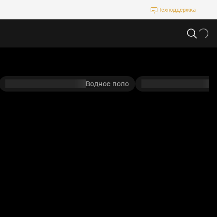
Техподдержка
Водное поло
П