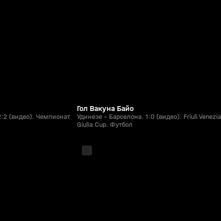
1:13
1:53
Сегодня, 00:13
0+
0+
Гол Вакуна Байо
2:2 (видео). Чемпионат
Удинезе - Барселона. 1:0 (видео). Friuli Venezia
Giulia Cup. Футбол
1:20:38
1:58:23
08 авг, 22:45
0+
0+