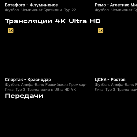
Ботафого - Флуминенсе
Ремо - Атлетико М
Футбол. Чемпионат Бразилии. Тур 22
Футбол. Чемпионат Бр
2:01:07
Сегодня, 19:30
08 авг, 20:00
Трансляции 4K Ultra HD
0+
Спартак - Краснодар
ЦСКА - Ростов
Футбол. Альфа-Банк Российская Премьер-
Футбол. Альфа-Банк 
Лига. Тур 3. Трансляция в Ultra HD 4K
Лига. Тур 3. Трансляци
8
20:51
Сегодня, 01:43
08 авг, 14:57
Передачи
+
0+