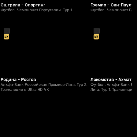
Эштрела - Спортинг
Гремио - Сан-Паулу
Футбол. Чемпионат Португалии. Тур 1
Футбол. Чемпионат Браз
2:07:02
31 июл, 19:23
26 июл, 16:30
0+
Родина - Ростов
Локомотив - Ахмат
Альфа-Банк Российская Премьер-Лига. Тур 2.
Футбол. Альфа-Банк Ро
Трансляция в Ultra HD 4K
Лига. Тур 1. Трансляция 
1:16:26
08 авг, 12:46
07 авг, 23:47
0+