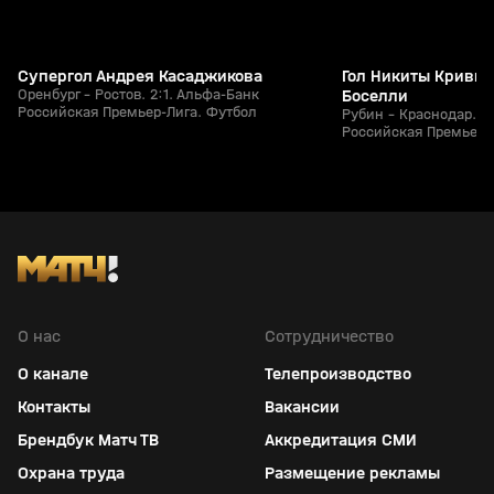
Супергол Андрея Касаджикова
Гол Никиты Кривцо
Оренбург - Ростов. 2:1. Альфа-Банк
Боселли
Российская Премьер-Лига. Футбол
Рубин - Краснодар. 1
Российская Премьер-
О нас
Сотрудничество
О канале
Телепроизводство
Контакты
Вакансии
Брендбук Матч ТВ
Аккредитация СМИ
Охрана труда
Размещение рекламы