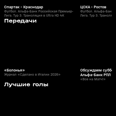
Спартак - Краснодар
ЦСКА - Ростов
Футбол. Альфа-Банк Российская Премьер-
Футбол. Альфа-Банк 
Лига. Тур 3. Трансляция в Ultra HD 4K
Лига. Тур 3. Трансляци
4
52:38
Сегодня, 12:46
Сегодня, 01:43
Передачи
+
0+
«Болонья»
Обсуждаем субботн
Журнал «Сделано в Италии 2026»
Альфа-Банк РПЛ в
Гришиным
«Все на Матч!»
7
1:25
26 июл, 21:49
26 июл, 21:15
Лучшие голы
+
0+