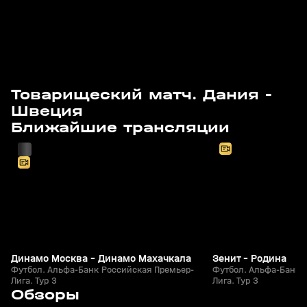
Товарищеский матч. Дания -
Швеция
с 14:20
с 16:20
Ближайшие трансляции
Динамо Москва - Динамо Махачкала
Зенит - Родина
Футбол. Альфа-Банк Российская Премьер-
Футбол. Альфа-Банк 
Лига. Тур 3
Лига. Тур 3
7
2:31
Сегодня, 15:29
Сегодня, 11:44
Обзоры