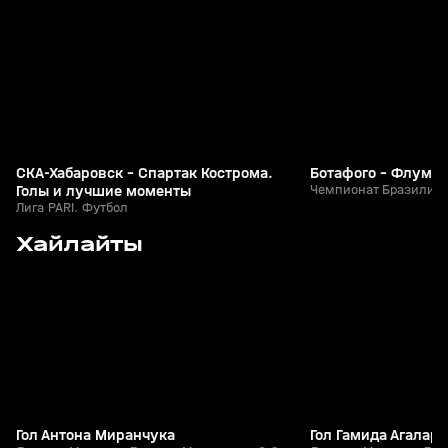
+
0+
СКА-Хабаровск - Спартак Кострома.
Ботафого - Флумин
Голы и лучшие моменты
Чемпионат Бразилии.
Лига PARI. Футбол
4
1:41
Сегодня, 16:28
Сегодня, 16:20
Хайлайты
+
0+
Гол Антона Миранчука
Гол Гамида Агалар