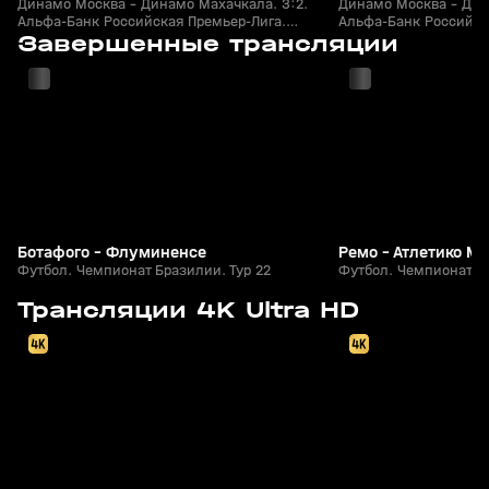
Динамо Москва - Динамо Махачкала. 3:2.
Динамо Москва - Дин
Альфа-Банк Российская Премьер-Лига.
Альфа-Банк Российск
2
1:57:16
Сегодня, 02:46
Сегодня, 00:15
Футбол
Завершенные трансляции
Футбол
+
0+
Ботафого - Флуминенсе
Ремо - Атлетико М
Футбол. Чемпионат Бразилии. Тур 22
Футбол. Чемпионат Бр
2:01:07
Сегодня, 19:30
08 авг, 20:00
Трансляции 4K Ultra HD
0+