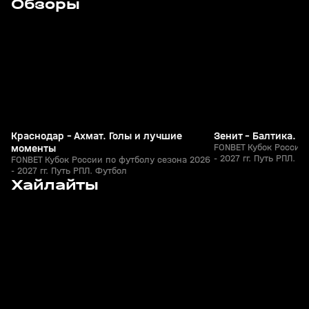
Обзоры
+
0+
Краснодар - Ахмат. Голы и лучшие
Зенит - Балтика. 
моменты
FONBET Кубок России 
- 2027 гг. Путь РПЛ. Ф
FONBET Кубок России по футболу сезона 2026
- 2027 гг. Путь РПЛ. Футбол
9
0:41
05 авг, 23:00
05 авг, 22:45
Хайлайты
+
0+