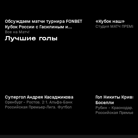
Обсуждаем матчи турнира FONBET
«Кубок наш»
Кубок России с Гасилиным и
Студия МАТЧ ПРЕМЬЕР
Шалимовым
Все на Матч!
7
1:25
26 июл, 21:49
26 июл, 21:15
Лучшие голы
+
0+
Супергол Андрея Касаджикова
Гол Никиты Кривцо
Оренбург - Ростов. 2:1. Альфа-Банк
Боселли
Российская Премьер-Лига. Футбол
Рубин - Краснодар. 1
Российская Премьер-