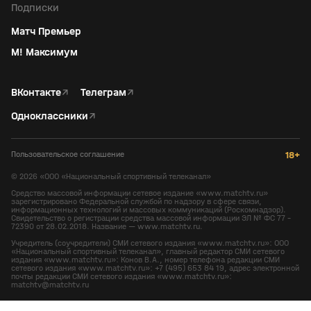
Подписки
Матч Премьер
М! Максимум
ВКонтакте
↗
Телеграм
↗
Одноклассники
↗
Пользовательское соглашение
18+
©
2026
«ООО «Национальный спортивный телеканал»
Средство массовой информации сетевое издание «www.matchtv.ru»
зарегистрировано Федеральной службой по надзору в сфере связи,
информационных технологий и массовых коммуникаций (Роскомнадзор).
Свидетельство о регистрации средства массовой информации ЭЛ № ФС 77 -
72390 от 28.02.2018. Название — www.matchtv.ru.
Учредитель (соучредители) СМИ сетевого издания «www.matchtv.ru»: ООО
«Национальный спортивный телеканал», главный редактор СМИ сетевого
издания «www.matchtv.ru»: Конов В.А., номер телефона редакции СМИ
сетевого издания «www.matchtv.ru»: +7 (495) 653 84 19, адрес электронной
почты редакции СМИ сетевого издания «www.matchtv.ru»:
matchtv@matchtv.ru