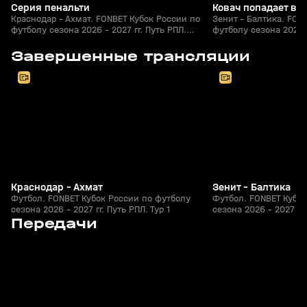
Серия пенальти
Ковач попадает в 
Краснодар - Ахмат. FONBET Кубок России по
Зенит - Балтика. FON
футболу сезона 2026 - 2027 гг. Путь РПЛ.
футболу сезона 2026 -
Футбол
Футбол
8
2:30:39
05 авг, 20:30
05 авг, 20:20
Завершенные трансляции
+
0+
Краснодар - Ахмат
Зенит - Балтика
Футбол. FONBET Кубок России по футболу
Футбол. FONBET Кубок
сезона 2026 - 2027 гг. Путь РПЛ. Тур 1
сезона 2026 - 2027 гг.
4
53:49
Сегодня, 01:09
05 авг, 23:56
Передачи
+
0+