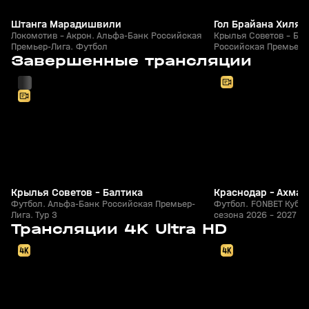
Штанга Марадишвили
Гол Брайана Хиля
Локомотив - Акрон. Альфа-Банк Российская
Крылья Советов - Бал
Премьер-Лига. Футбол
Российская Премьер-
0
2:18:28
Сегодня, 14:20
05 авг, 20:30
Завершенные трансляции
+
0+
Крылья Советов - Балтика
Краснодар - Ахмат
Футбол. Альфа-Банк Российская Премьер-
Футбол. FONBET Кубок
Лига. Тур 3
сезона 2026 - 2027 гг.
Завтра, 20:00
Сегодня, 20:00
Трансляции 4K Ultra HD