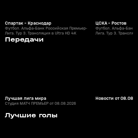
Спартак - Краснодар
ЦСКА - Ростов
Футбол. Альфа-Банк Российская Премьер-
Футбол. Альфа-Банк 
Лига. Тур 3. Трансляция в Ultra HD 4K
Лига. Тур 3. Трансляци
1
6:46
Сегодня, 14:57
Сегодня, 14:48
Передачи
+
0+
Лучшая лига мира
Новости от 08.08.
Студия МАТЧ ПРЕМЬЕР от 08.08.2026
7
1:25
26 июл, 21:49
26 июл, 21:15
Лучшие голы
+
0+