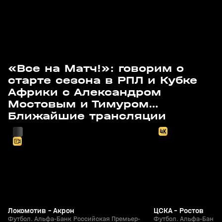
«Все на Матч!»: говорим о
старте сезона в РПЛ и Кубке
Африки с Александром
Мостовым и Тимуром
с 17:25
Сегодня, 20:00
Журавелем
Ближайшие трансляции
Локомотив - Акрон
ЦСКА - Ростов
Футбол. Альфа-Банк Российская Премьер-
Футбол. Альфа-Банк 