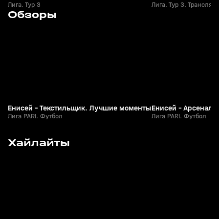
Лига. Тур 3
Лига. Тур 3. Трансляци
2
5:22
Сегодня, 18:21
Сегодня, 18:20
Обзоры
+
0+
Енисей - Текстильщик. Лучшие моменты
Енисей - Арсенал
Лига PARI. Футбол
Лига PARI. Футбол
9
1:35
Сегодня, 18:47
Сегодня, 17:39
Хайлайты
+
0+