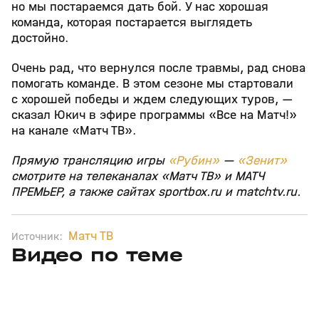
но мы постараемся дать бой. У нас хорошая
команда, которая постарается выглядеть
достойно.
Очень рад, что вернулся после травмы, рад снова
помогать команде. В этом сезоне мы стартовали
с хорошей победы и ждем следующих туров, —
сказал Юкич в эфире программы «Все на Матч!»
на канале «Матч ТВ».
Прямую трансляцию игры
«Рубин»
—
«Зенит»
смотрите на телеканалах «Матч ТВ» и МАТЧ
ПРЕМЬЕР, а также сайтах sportbox.ru и matchtv.ru.
Матч ТВ
Источник:
Видео по теме
7
27:04
31 июл, 17:10
31 июл, 16:18
+
16+