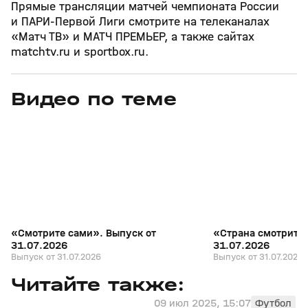
Прямые трансляции матчей чемпионата России
и ПАРИ‑Первой Лиги смотрите на телеканалах
«Матч ТВ» и МАТЧ ПРЕМЬЕР, а также сайтах
matchtv.ru и sportbox.ru.
Видео по теме
7
27:04
31 июл, 17:10
31 июл, 16:18
+
16+
«Смотрите сами». Выпуск от
«Страна смотрит с
31.07.2026
31.07.2026
Выпуск от 31.07.2026
Выпуск от 31.07.2026
Читайте также:
09 июл 2025, 15:07
Футбол