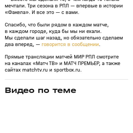
мечтали. Три сезона в РПЛ — впервые в истории
«Факела». И все это — с вами.
Спасибо, что были рядом в каждом матче,
в каждом городе, куда бы мы ни ехали.
Мы сделали шаг назад, но обязательно сделаем
два вперед, —
говорится в сообщении
.
Прямые трансляции матчей МИР РПЛ смотрите
на каналах «Матч ТВ» и МАТЧ ПРЕМЬЕР, а также
сайтах matchtv.ru и sportbox.ru.
Видео по теме
13
2:57
Сегодня, 00:13
08 авг, 23:42
+
0+