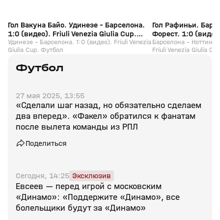
Гол Вакуна Байо. Удинезе - Барселона.
Гол Рафиньи. Барс
1:0 (видео). Friuli Venezia Giulia Cup.
Форест. 1:0 (видео).
Футбол
Удинезе - Барселона. 1:0 (видео). Friuli Venezia
Cup. Футбол
Барселона - Ноттингем
Giulia Cup. Футбол
Friuli Venezia Giulia C
Футбол
27 мая 2025, 13:55
«Сделали шаг назад, но обязательно сделаем
два вперед». «Факел» обратился к фанатам
после вылета команды из РПЛ
Поделиться
Сегодня, 14:25
Эксклюзив
Евсеев — перед игрой с московским
«Динамо»: «Поддержите «Динамо», все
болельщики будут за «Динамо»