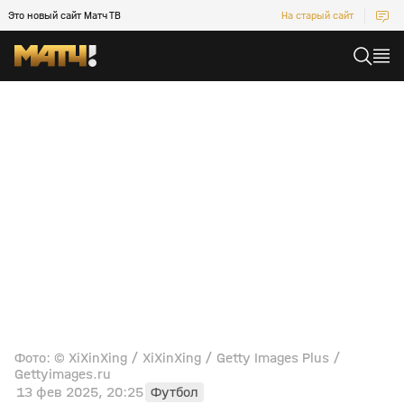
Это новый сайт Матч ТВ
На старый сайт
Фото: © XiXinXing / XiXinXing / Getty Images Plus /
Gettyimages.ru
13 фев 2025, 20:25
Футбол