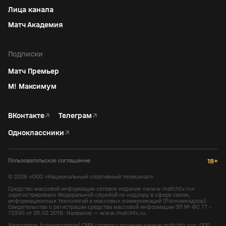
Лица канала
Матч Академия
Подписки
Матч Премьер
М! Максимум
ВКонтакте
↗
Телеграм
↗
Одноклассники
↗
Пользовательское соглашение
18+
©
2026
«ООО «Национальный спортивный телеканал»
Средство массовой информации сетевое издание «www.matchtv.ru»
зарегистрировано Федеральной службой по надзору в сфере связи,
информационных технологий и массовых коммуникаций (Роскомнадзор).
Свидетельство о регистрации средства массовой информации ЭЛ № ФС 77 -
72390 от 28.02.2018. Название — www.matchtv.ru.
Учредитель (соучредители) СМИ сетевого издания «www.matchtv.ru»: ООО