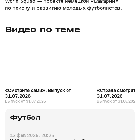
World Squad — проекте немецкой «Баварии»
по поиску и развитию молодых футболистов.
Видео по теме
7
27:04
31 июл, 17:10
31 июл, 16:18
+
16+
«Смотрите сами». Выпуск от
«Страна смотрит с
31.07.2026
31.07.2026
Выпуск от 31.07.2026
Выпуск от 31.07.2026
Футбол
13 фев 2025, 20:25