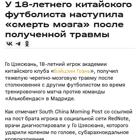
У 18‑летнего китайского
футболиста наступила
«смерть мозга» после
полученной травмы
Го Цзясюань, 18‑летний игрок академии
китайского клуба «
Бэйцзин Гоань
», получил
тяжелую черепно‑мозговую травму после
столкновения с другим футболистом во время
тренировочного матча против команды
«Алькобендас» в Мадриде.
Как отмечает South China Morning Post со ссылкой
на пост брата игрока в социальной сети RedNote,
врачи диагностировали у Го Цзясюаня, которого
ударили коленом по голове, субарахноидальное
кровоизлияние.