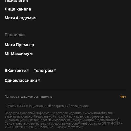
технологий
Лица канала
Матч Академия
Подписки
Матч Премьер
М! Максимум
ВКонтакте
↗
Телеграм
↗
Одноклассники
↗
Пользовательское соглашение
18+
©
2026
«ООО «Национальный спортивный телеканал»
Средство массовой информации сетевое издание «www.matchtv.ru»
зарегистрировано Федеральной службой по надзору в сфере связи,
информационных технологий и массовых коммуникаций (Роскомнадзор).
Свидетельство о регистрации средства массовой информации ЭЛ № ФС 77 -
72390 от 28.02.2018. Название — www.matchtv.ru.