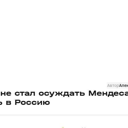
Автор
Але
 не стал осуждать Мендеса
ь в Россию