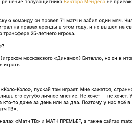
о решение полузащитника
Виктора Мендеса
не приезж
скую команду он провел 71 матч и забил один мяч. Чи
грал на правах аренды в этом году, и не вышел на с
о трансфере 25‑летнего игрока.
ю?
 (игроком московского «Динамо») Бителло, но он в ито
ь играть.
«Коло‑Коло», пускай там играет. Мне кажется, стран
о лишь его сугубо личное мнение. Не хочет — не хочет. 
 кто‑то даже за день или за два. Поэтому у нас всё в
атч ТВ».
алах «Матч ТВ» и МАТЧ ПРЕМЬЕР, а также сайтах matc