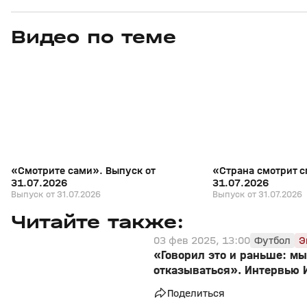
Видео по теме
7
27:04
31 июл, 17:10
31 июл, 16:18
+
16+
«Смотрите сами». Выпуск от
«Страна смотрит с
31.07.2026
31.07.2026
Выпуск от 31.07.2026
Выпуск от 31.07.2026
Читайте также:
03 фев 2025, 13:00
Футбол
Э
«Говорил это и раньше: мы
отказываться». Интервью 
Поделиться