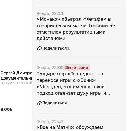
Вчера, 23:11
25:50
26 июл, 13:04
24 июл, 14:55
«Монако» обыграл «Хетафе» в
товарищеском матче, Головин не
0+
отметился результативными
действиями
Поделиться
1
Вчера, 23:00
Эксклюзив
Сергей Дмитриев: «В Зенит, домой!».
Страна смотрит спор
Гендиректор «Торпедо» — о
Документальный фильм
24.07.2026
переносе игры с «Сочи»:
Документальный фильм
Выпуск от 24.07.2026
«Убежден, что именно такой
подход отвечает духу игры и
ценностям российского футбола»
Поделиться
раюсь
Вчера, 22:47
«Все на Матч!»: обсуждаем