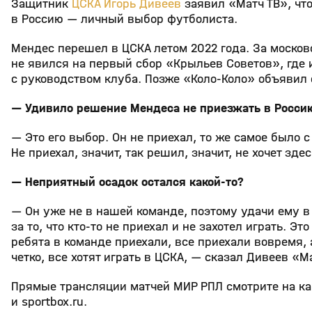
Защитник
ЦСКА
Игорь Дивеев
заявил «Матч ТВ», чт
в Россию — личный выбор футболиста.
Мендес перешел в ЦСКА летом 2022 года. За москов
не явился на первый сбор «Крыльев Советов», где и
с руководством клуба. Позже «Коло‑Коло» объявил 
— Удивило решение Мендеса не приезжать в Росси
— Это его выбор. Он не приехал, то же самое было с
Не приехал, значит, так решил, значит, не хочет здес
— Неприятный осадок остался какой‑то?
— Он уже не в нашей команде, поэтому удачи ему в 
за то, что кто‑то не приехал и не захотел играть. Эт
ребята в команде приехали, все приехали вовремя, а
четко, все хотят играть в ЦСКА, — сказал Дивеев «М
Прямые трансляции матчей МИР РПЛ смотрите на кан
и sportbox.ru.