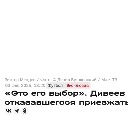
Виктор Мендес / Фото: © Денис Бушковский / Матч ТВ
03 фев 2025, 13:20
Футбол
Эксклюзив
«Это его выбор». Дивеев
отказавшегося приезжат