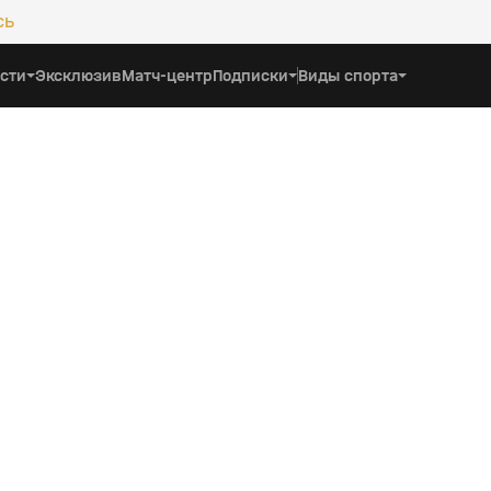
сь
сти
Эксклюзив
Матч-центр
Подписки
Виды спорта