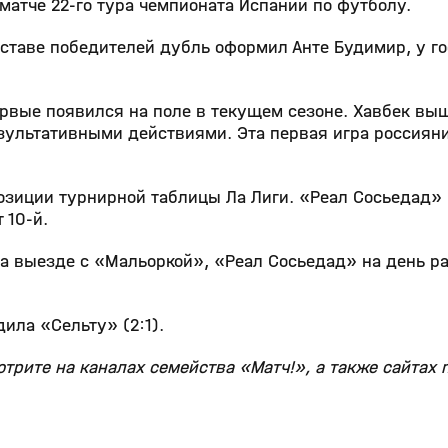
матче 22‑го тура чемпионата Испании по футболу.
оставе победителей дубль оформил Анте Будимир, у г
рвые появился на поле в текущем сезоне. Хавбек вы
езультативными действиями. Эта первая игра россияни
озиции турнирной таблицы Ла Лиги. «Реал Сосьедад»
 10‑й.
а выезде с «Мальоркой», «Реал Сосьедад» на день р
ила «Сельту» (2:1).
рите на каналах семейства «Матч!», а также сайтах m