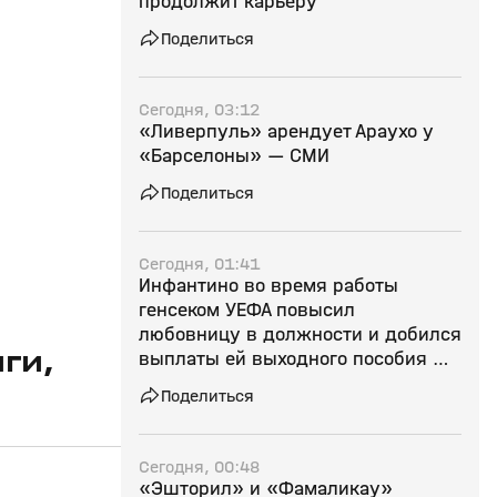
продолжит карьеру
Поделиться
Сегодня, 03:12
«Ливерпуль» арендует Араухо у
«Барселоны» — СМИ
Поделиться
Сегодня, 01:41
Инфантино во время работы
генсеком УЕФА повысил
любовницу в должности и добился
ги,
выплаты ей выходного пособия —
СМИ
Поделиться
Сегодня, 00:48
«Эшторил» и «Фамаликау»