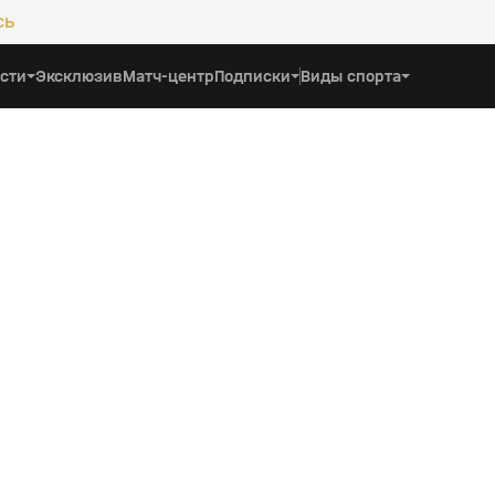
сь
сти
Эксклюзив
Матч-центр
Подписки
Виды спорта