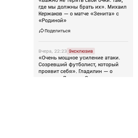
«Важно не терять свои очки. Там,
где мы должны брать их». Михаил
Кержаков — о матче «Зенита» с
«Родиной»
Поделиться
Вчера, 22:23
Эксклюзив
«Очень мощное усиление атаки.
Созревший футболист, который
проявит себя». Гладилин — о
переходе Даку в «Спартак»
Поделиться
Вчера, 22:10
Эксклюзив
«Забивать в «Спартаке» Даку
будет легче» — Мор
Поделиться