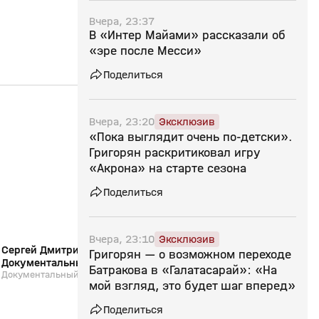
Вчера, 23:37
В «Интер Майами» рассказали об
«эре после Месси»
Поделиться
25:50
26 июл, 13:04
24 июл, 14:55
Вчера, 23:20
Эксклюзив
«Пока выглядит очень по‑детски».
0+
Григорян раскритиковал игру
«Акрона» на старте сезона
Поделиться
Вчера, 23:10
Эксклюзив
Сергей Дмитриев: «В Зенит, домой!».
Страна смотрит спор
Григорян — о возможном переходе
Документальный фильм
24.07.2026
Батракова в «Галатасарай»: «На
Документальный фильм
Выпуск от 24.07.2026
мой взгляд, это будет шаг вперед»
Поделиться