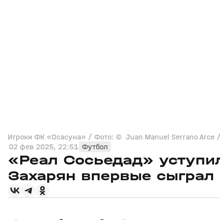
Игроки ФК «Осасуна» / Фото: © Juan Manuel Serrano Arce / S
02 фев 2025, 22:51
Футбол
«Реал Сосьедад» уступил
Захарян впервые сыграл 