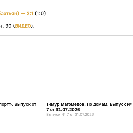
астьян) — 2:1
(1:0)
н, 90 (
ВИДЕО
).
19:51
1:06:46
31 июл, 13:36
0+
0+
порт». Выпуск от
Тимур Магомедов. По домам. Выпуск №
7 от 31.07.2026
Выпуск № 7 от 31.07.2026