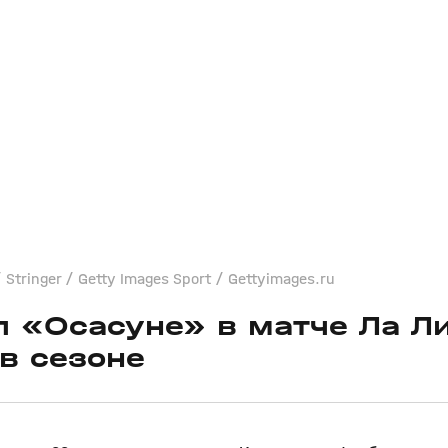
tringer / Getty Images Sport / Gettyimages.ru
 «Осасуне» в матче Ла Ли
в сезоне