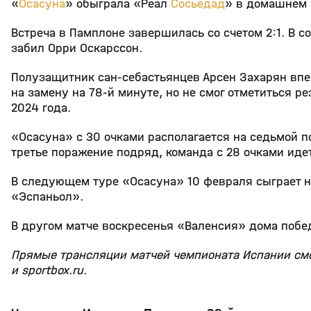
«
Осасуна
» обыграла «Реал
Сосьедад
» в домашнем 
Встреча в Памплоне завершилась со счетом 2:1. В с
забил Орри Оскарссон.
Полузащитник сан‑себастьянцев Арсен Захарян впе
на замену на 78‑й минуте, но не смог отметиться р
2024 года.
«Осасуна» с 30 очками располагается на седьмой п
третье поражение подряд, команда с 28 очками идет
В следующем туре «Осасуна» 10 февраля сыграет н
«Эспаньол».
В другом матче воскресенья «Валенсия» дома побед
Прямые трансляции матчей чемпионата Испании смот
и sportbox.ru.