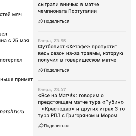
сыграли вничью в матче
чемпионата Португалии
остей мяч
Поделиться
шел
на с 25 мая
Вчера, 23:55
Футболист «Хетафе» пропустит
весь сезон из‑за травмы, которую
получил в товарищеском матче
 потерпел
Поделиться
аньше примет
Вчера, 23:47
«Все на Матч!»: говорим о
предстоящем матче тура «Рубин»
- «Краснодар» и других играх 3-го
atchtv.ru
тура РПЛ с Григоряном и Мором
Поделиться