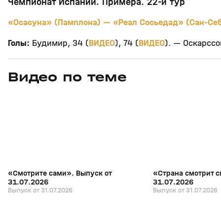
Чемпионат Испании. Примера. 22-й тур
«Осасуна» (Памплона) — «Реал Сосьедад» (Сан-Себ
Голы:
Будимир, 34 (
ВИДЕО
), 74 (
ВИДЕО
). — Оскарссо
Видео по теме
7
27:04
31 июл, 17:10
31 июл, 16:18
+
16+
«Смотрите сами». Выпуск от
«Страна смотрит с
31.07.2026
31.07.2026
Выпуск от 31.07.2026
Выпуск от 31.07.2026