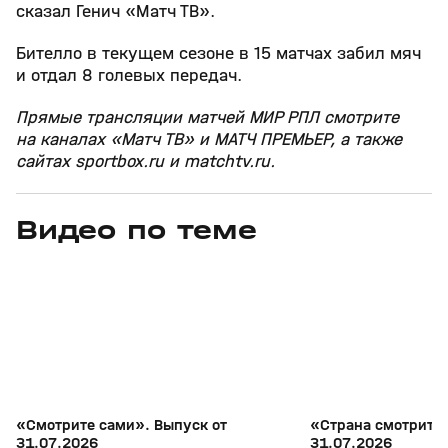
сказал Генич «Матч ТВ».
Бителло в текущем сезоне в 15 матчах забил мяч
и отдал 8 голевых передач.
Прямые трансляции матчей МИР РПЛ смотрите
на каналах «Матч ТВ» и МАТЧ ПРЕМЬЕР, а также
сайтах sportbox.ru и matchtv.ru.
Видео по теме
7
27:04
31 июл, 17:10
31 июл, 16:18
+
16+
«Смотрите сами». Выпуск от
«Страна смотрит с
31.07.2026
31.07.2026