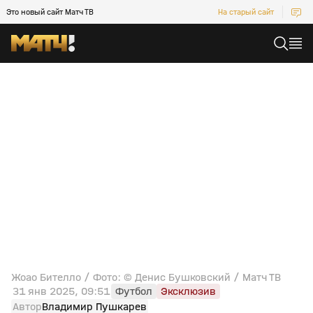
Это новый сайт Матч ТВ
На старый сайт
Жоао Бителло / Фото: © Денис Бушковский / Матч ТВ
31 янв 2025, 09:51
Футбол
Эксклюзив
Автор
Владимир Пушкарев