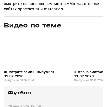
смотрите на каналах семейства «Матч», а также
сайтах sportbox.ru и matchtv.ru.
Видео по теме
7
27:04
31 июл, 17:10
31 июл, 16:18
+
16+
«Смотрите сами». Выпуск от
«Страна смотрит с
31.07.2026
31.07.2026
Выпуск от 31.07.2026
Выпуск от 31.07.2026
Футбол
28 янв 2025, 04:58