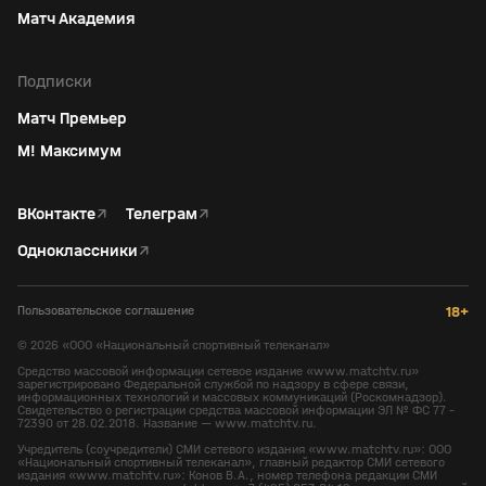
Матч Академия
Подписки
Матч Премьер
М! Максимум
ВКонтакте
↗
Телеграм
↗
Одноклассники
↗
Пользовательское соглашение
18+
©
2026
«ООО «Национальный спортивный телеканал»
Средство массовой информации сетевое издание «www.matchtv.ru»
зарегистрировано Федеральной службой по надзору в сфере связи,
информационных технологий и массовых коммуникаций (Роскомнадзор).
Свидетельство о регистрации средства массовой информации ЭЛ № ФС 77 -
72390 от 28.02.2018. Название — www.matchtv.ru.
Учредитель (соучредители) СМИ сетевого издания «www.matchtv.ru»: ООО
«Национальный спортивный телеканал», главный редактор СМИ сетевого
издания «www.matchtv.ru»: Конов В.А., номер телефона редакции СМИ