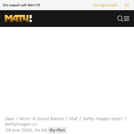
Это новый сайт Матч ТВ
На старый сайт
Гави / Фото: © David Ramos / Staf / Getty Images Sport /
Gettyimages.ru
28 янв 2025, 04:58
Футбол