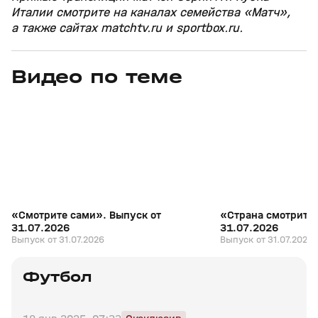
Италии смотрите на каналах семейства «Матч»,
а также сайтах matchtv.ru и sportbox.ru.
Видео по теме
7
27:04
31 июл, 17:10
31 июл, 16:18
+
16+
«Смотрите сами». Выпуск от
«Страна смотрит с
31.07.2026
31.07.2026
Выпуск от 31.07.2026
Выпуск от 31.07.2026
Футбол