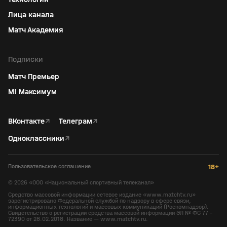
Лица канала
Матч Академия
Подписки
Матч Премьер
М! Максимум
ВКонтакте
↗
Телеграм
↗
Одноклассники
↗
Пользовательское соглашение
18+
©
2026
«ООО «Национальный спортивный телеканал»
Средство массовой информации сетевое издание «www.matchtv.ru»
зарегистрировано Федеральной службой по надзору в сфере связи,
информационных технологий и массовых коммуникаций (Роскомнадзор).
Свидетельство о регистрации средства массовой информации ЭЛ № ФС 77 -
72390 от 28.02.2018. Название — www.matchtv.ru.