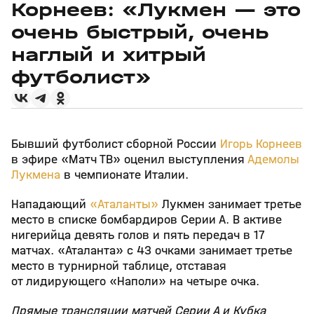
Корнеев: «Лукмен — это
очень быстрый, очень
наглый и хитрый
футболист»
Бывший футболист сборной России
Игорь Корнеев
в эфире «Матч ТВ» оценил выступления
Адемолы
Лукмена
в чемпионате Италии.
Нападающий
«Аталанты»
Лукмен занимает третье
место в списке бомбардиров Серии А. В активе
нигерийца девять голов и пять передач в 17
матчах. «Аталанта» с 43 очками занимает третье
место в турнирной таблице, отставая
от лидирующего «Наполи» на четыре очка.
Прямые трансляции матчей Серии А и Кубка