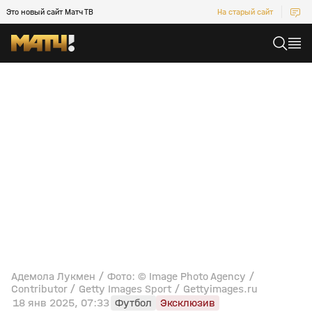
Это новый сайт Матч ТВ
На старый сайт
Адемола Лукмен / Фото: © Image Photo Agency /
Contributor / Getty Images Sport / Gettyimages.ru
18 янв 2025, 07:33
Футбол
Эксклюзив