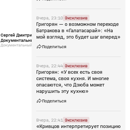
Вчера, 23:10
Эксклюзив
Григорян — о возможном переходе
Батракова в «Галатасарай»: «На
Сергей Дмитриев: «В Зенит, домой!».
Страна смотрит спор
мой взгляд, это будет шаг вперед»
Документальный фильм
24.07.2026
Документальный фильм
Выпуск от 24.07.2026
Поделиться
Вчера, 22:44
Эксклюзив
Григорян: «У всех есть своя
система, своя кухня. И многие
опасаются, что Дзюба может
нарушить эту кухню»
Поделиться
Вчера, 22:41
Эксклюзив
«Кривцов интерпретирует позицию