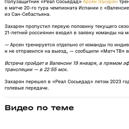
Полузащитник «Реал Сосьедад»
Арсен Захарян
трен
в матче 20‑го тура чемпионата Испании с «Валенс
из Сан‑Себастьяна.
Захарян пропустил первую половину текущего сез
21‑летний россиянин входил в заявку команды на ма
— Арсен тренируется отдельно от команды по индив
и не отправился на выезд, — сообщили «Матч ТВ» 
Встреча пройдет в Валенсии 19 января, в прямом эф
трансляции — в 22:55 мск.
Захарян перешел в «Реал Сосьедад» летом 2023 год
голевые передачи.
Видео по теме
7
27:04
31 июл, 17:10
31 июл, 16:18
+
16+