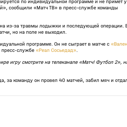
ируется по индивидуальной программе и не примет у
ией», сообщили «Матч ТВ» в пресс‑службе команды
она из‑за травмы лодыжки и последующей операции. 
тчи, но на поле не выходил.
идуальной программе. Он не сыграет в матче с
«Вале
в пресс‑службе
«Реал Сосьедад»
.
ире игру смотрите на телеканале «Матч! Футбол 2», н
а, за команду он провел 40 матчей, забил мяч и отда
19:51
1:06:46
31 июл, 13:36
0+
0+