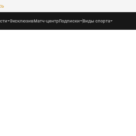
сь
сти
Эксклюзив
Матч-центр
Подписки
Виды спорта