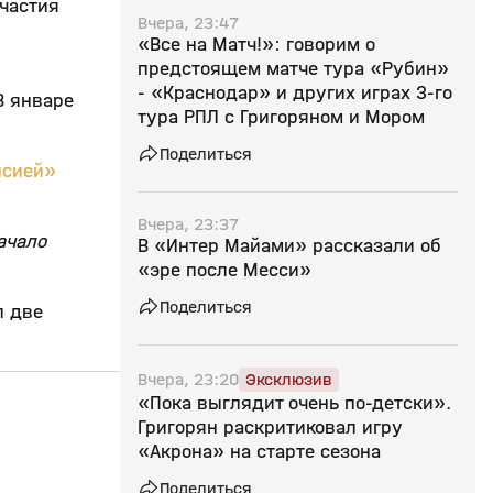
частия
Вчера, 23:47
«Все на Матч!»: говорим о
предстоящем матче тура «Рубин»
- «Краснодар» и других играх 3-го
В январе
тура РПЛ с Григоряном и Мором
Поделиться
нсией»
Вчера, 23:37
ачало
В «Интер Майами» рассказали об
«эре после Месси»
Поделиться
л две
Вчера, 23:20
Эксклюзив
«Пока выглядит очень по‑детски».
25:50
26 июл, 13:04
24 июл, 14:55
Григорян раскритиковал игру
«Акрона» на старте сезона
0+
Поделиться