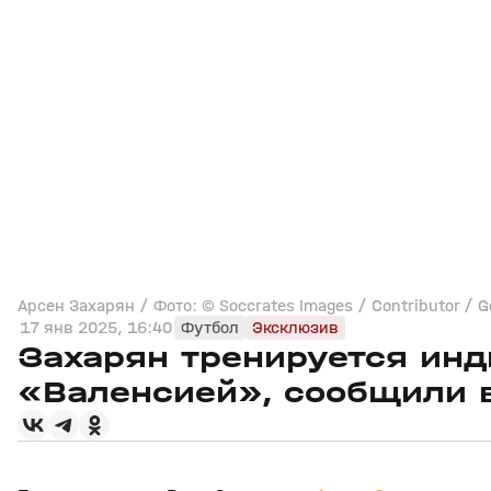
Арсен Захарян / Фото: © Soccrates Images / Contributor / G
17 янв 2025, 16:40
Футбол
Эксклюзив
Захарян тренируется инд
«Валенсией», сообщили 