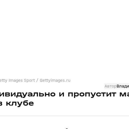
etty Images Sport / Gettyimages.ru
Автор
Влад
ивидуально и пропустит м
в клубе