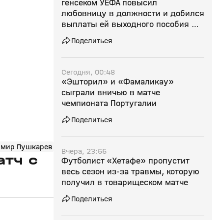
генсеком УЕФА повысил
любовницу в должности и добился
выплаты ей выходного пособия —
СМИ
Поделиться
Сегодня, 00:48
«Эшторил» и «Фамаликау»
сыграли вничью в матче
чемпионата Португалии
Поделиться
имир Пушкарев
Вчера, 23:55
атч с
Футболист «Хетафе» пропустит
весь сезон из‑за травмы, которую
получил в товарищеском матче
Поделиться