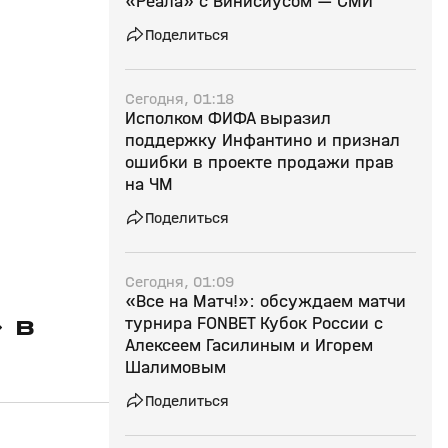
«Реала» с Винисиусом — СМИ
Поделиться
Сегодня, 01:18
Исполком ФИФА выразил
поддержку Инфантино и признал
ошибки в проекте продажи прав
на ЧМ
Поделиться
Сегодня, 01:09
«Все на Матч!»: обсуждаем матчи
 в
турнира FONBET Кубок России с
Алексеем Гасилиным и Игорем
Шалимовым
Поделиться