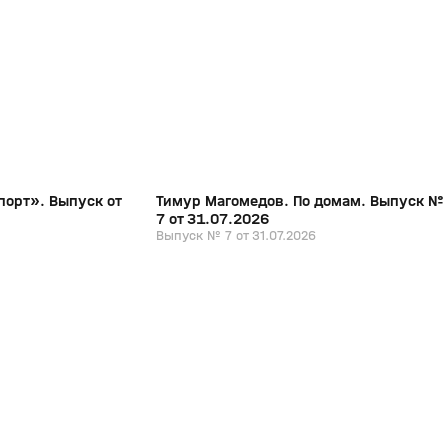
19:51
1:06:46
31 июл, 13:36
0+
0+
порт». Выпуск от
Тимур Магомедов. По домам. Выпуск №
7 от 31.07.2026
Выпуск № 7 от 31.07.2026