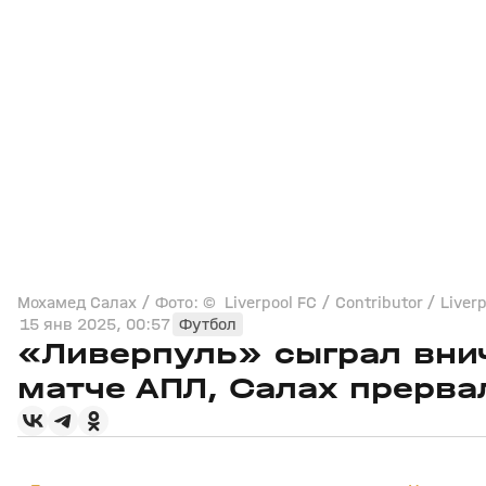
Мохамед Салах / Фото: © Liverpool FC / Contributor / Liverp
15 янв 2025, 00:57
Футбол
«Ливерпуль» сыграл вни
матче АПЛ, Салах прерва