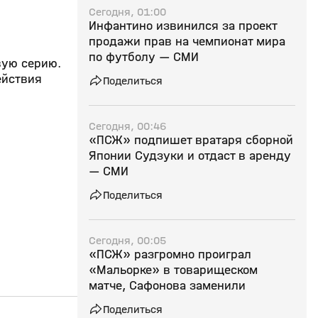
Сегодня, 01:00
Инфантино извинился за проект
продажи прав на чемпионат мира
по футболу — СМИ
вую серию.
ействия
Поделиться
Сегодня, 00:46
«ПСЖ» подпишет вратаря сборной
Японии Судзуки и отдаст в аренду
— СМИ
Поделиться
Сегодня, 00:05
«ПСЖ» разгромно проиграл
«Мальорке» в товарищеском
матче, Сафонова заменили
Поделиться