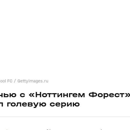
ool FC / Gettyimages.ru
чью с «Ноттингем Форест»
л голевую серию