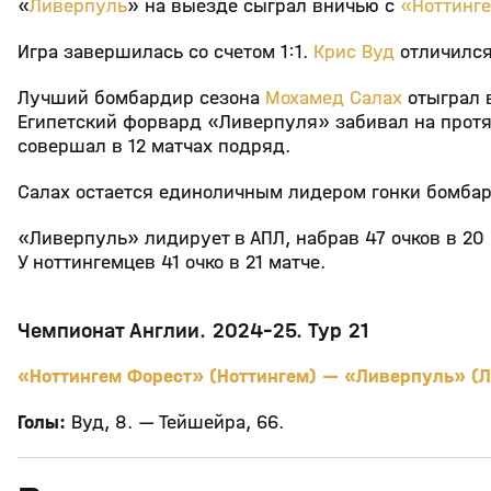
«
Ливерпуль
» на выезде сыграл вничью с
«Ноттинг
Игра завершилась со счетом 1:1.
Крис Вуд
отличился
Лучший бомбардир сезона
Мохамед Салах
отыграл в
Египетский форвард «Ливерпуля» забивал на протя
совершал в 12 матчах подряд.
Салах остается единоличным лидером гонки бомбарди
«Ливерпуль» лидирует в АПЛ, набрав 47 очков в 20
У ноттингемцев 41 очко в 21 матче.
Чемпионат Англии. 2024-25. Тур 21
«Ноттингем Форест» (Ноттингем) — «Ливерпуль» (Л
Голы:
Вуд, 8. — Тейшейра, 66.