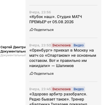
25:50
26 июл, 13:04
24 июл, 14:55
0+
Вчера, 23:56
«Кубок наш». Студия МАТЧ
ПРЕМЬЕР от 05.08.2026
Поделиться
Вчера, 23:50
Эксклюзив
Видео
Сергей Дмитриев: «В Зенит, домой!».
Страна смотрит спор
«Оренбург» приехал в Москву на
Документальный фильм
24.07.2026
матч со «Спартаком» не основным
Документальный фильм
Выпуск от 24.07.2026
составом. Вот и правильно им
накидали» — Шалимов
Поделиться
Вчера, 23:45
Эксклюзив
Видео
«Здорово арбитр разобрался.
Редко бывает такое». Тренер
«Балтики» Талалаев похвалил