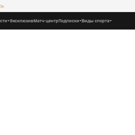
сь
сти
Эксклюзив
Матч-центр
Подписки
Виды спорта