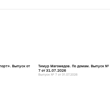
19:51
1:06:46
31 июл, 13:36
0+
0+
порт». Выпуск от
Тимур Магомедов. По домам. Выпуск №
7 от 31.07.2026
Выпуск № 7 от 31.07.2026