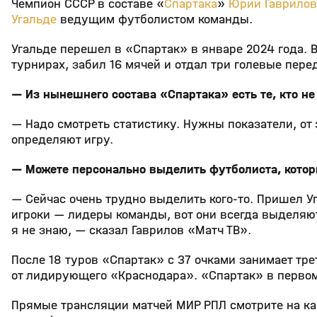
Чемпион СССР в составе «
Спартака
»
Юрий Гаврилов
Угальде
ведущим футболистом команды.
Угальде перешел в «Спартак» в январе 2024 года. 
турнирах, забил 16 мячей и отдал три голевые пере
— Из нынешнего состава «Спартака» есть те, кто не
— Надо смотреть статистику. Нужны показатели, от 
определяют игру.
— Можете персонально выделить футболиста, кото
— Сейчас очень трудно выделить кого‑то. Пришел Уг
игроки — лидеры команды, вот они всегда выделяютс
я не знаю, — сказал Гаврилов «Матч ТВ».
После 18 туров «Спартак» с 37 очками занимает тре
от лидирующего «Краснодара». «Спартак» в первом
Прямые трансляции матчей МИР РПЛ смотрите на кан