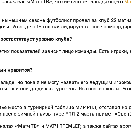
рассказал «Матч ТВ», что не считает нападающего
Ма
В нынешнем сезоне футболист провел за клуб 22 матча
дачи. Угальде с 15 голами лидирует в гонке бомбардир
 соответствует уровню клуба?
этих показателей зависит лицо команды. Есть игроки,
рый нравится?
альде, но пока я не могу назвать его ведущим игроком
я, они всегда держат уровень. На сколько хватит Уга
тье место в турнирной таблице МИР РПЛ, отставая на 
 после зимней паузы туре РПЛ 2 марта примет «Орен
алах «Матч ТВ» и МАТЧ ПРЕМЬЕР, а также сайтах sport