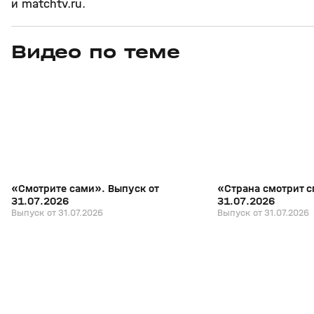
и matchtv.ru.
Видео по теме
7
27:04
31 июл, 17:10
31 июл, 16:18
+
16+
«Смотрите сами». Выпуск от
«Страна смотрит с
31.07.2026
31.07.2026
Выпуск от 31.07.2026
Выпуск от 31.07.2026