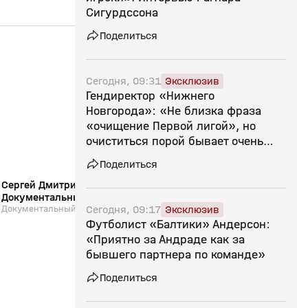
Сигурдссона
Поделиться
25:50
26 июл, 13:04
24 июл, 14:55
0+
Сегодня, 09:31
Эксклюзив
Гендиректор «Нижнего
Новгорода»: «Не близка фраза
«очищение Первой лигой», но
очиститься порой бывает очень
полезно»
Поделиться
Сергей Дмитриев: «В Зенит, домой!».
Страна смотрит спор
Документальный фильм
24.07.2026
Сегодня, 09:17
Эксклюзив
Документальный фильм
Выпуск от 24.07.2026
Футболист «Балтики» Андерсон:
«Приятно за Андраде как за
бывшего партнера по команде»
Поделиться