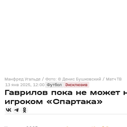
Манфред Угальде / Фото: © Денис Бушковский / Матч ТВ
13 янв 2025, 12:00
Футбол
Эксклюзив
Гаврилов пока не может 
игроком «Спартака»