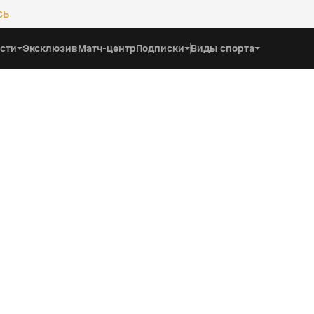
сь
сти
Эксклюзив
Матч-центр
Подписки
Виды спорта