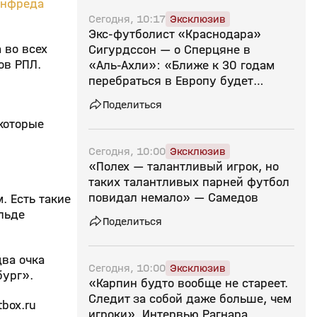
нфреда
Сегодня, 10:17
Эксклюзив
Экс‑футболист «Краснодара»
 во всех
Сигурдссон — о Сперцяне в
ов РПЛ.
«Аль‑Ахли»: «Ближе к 30 годам
перебраться в Европу будет
сложнее»
Поделиться
 которые
Сегодня, 10:00
Эксклюзив
«Полех — талантливый игрок, но
таких талантливых парней футбол
повидал немало» — Самедов
. Есть такие
льде
Поделиться
два очка
Сегодня, 10:00
Эксклюзив
бург».
«Карпин будто вообще не стареет.
Следит за собой даже больше, чем
box.ru
игроки». Интервью Рагнара