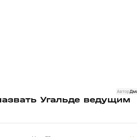
Автор
Дм
назвать Угальде ведущим