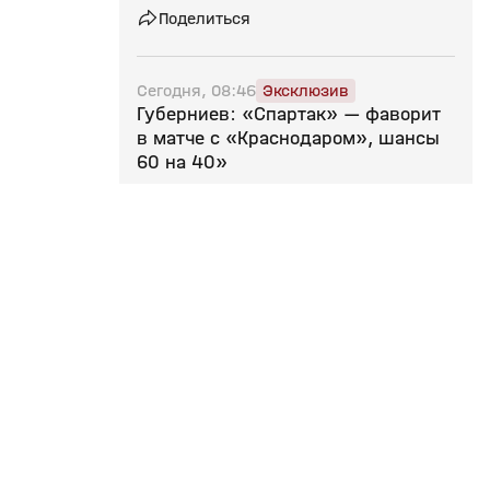
Поделиться
Сегодня, 08:46
Эксклюзив
Губерниев: «Спартак» — фаворит
в матче с «Краснодаром», шансы
60 на 40»
Поделиться
Сегодня, 08:28
Московское «Динамо»
заинтересовано в приобретении
нападающего Раткова за €15 млн
— СМИ
Поделиться
Сегодня, 07:34
Эксклюзив
Сотрудничество
Подписки