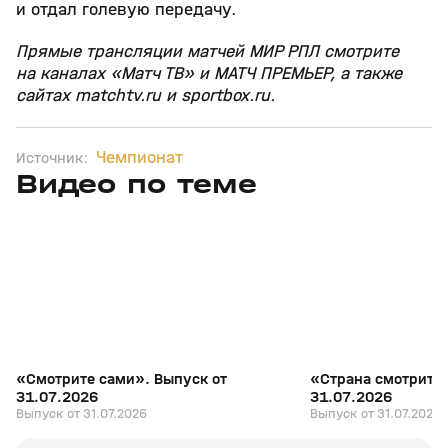
и отдал голевую передачу.
Прямые трансляции матчей МИР РПЛ смотрите
на каналах «Матч ТВ» и МАТЧ ПРЕМЬЕР, а также
сайтах matchtv.ru и sportbox.ru.
Чемпионат
Источник:
Видео по теме
7
27:04
31 июл, 17:10
31 июл, 16:18
+
16+
«Смотрите сами». Выпуск от
«Страна смотрит с
31.07.2026
31.07.2026
Выпуск от 31.07.2026
Выпуск от 31.07.2026