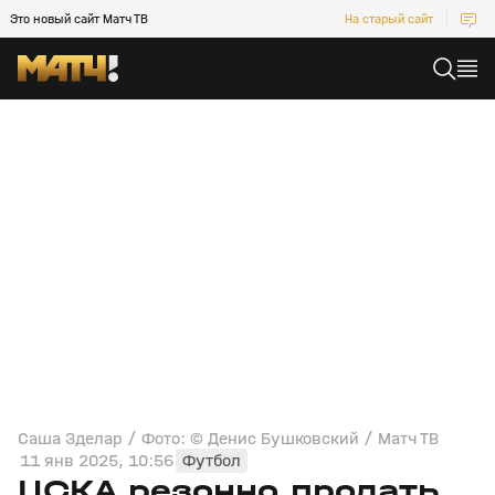
Это новый сайт Матч ТВ
На старый сайт
Саша Зделар / Фото: © Денис Бушковский / Матч ТВ
11 янв 2025, 10:56
Футбол
ЦСКА резонно продать