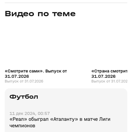
Видео по теме
7
27:04
31 июл, 17:10
31 июл, 16:18
+
16+
«Смотрите сами». Выпуск от
«Страна смотрит с
31.07.2026
31.07.2026
Выпуск от 31.07.2026
Выпуск от 31.07.2026
Футбол
11 дек 2024, 00:57
«Реал» обыграл «Аталанту» в матче Лиги
чемпионов