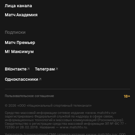
Лица канала
Матч Академия
Подписки
Матч Премьер
М! Максимум
ВКонтакте
↗
Телеграм
↗
Одноклассники
↗
Пользовательское соглашение
18+
©
2026
«ООО «Национальный спортивный телеканал»
Средство массовой информации сетевое издание «www.matchtv.ru»
зарегистрировано Федеральной службой по надзору в сфере связи,
информационных технологий и массовых коммуникаций (Роскомнадзор).
Свидетельство о регистрации средства массовой информации ЭЛ № ФС 77 -
72390 от 28.02.2018. Название — www.matchtv.ru.
Учредитель (соучредители) СМИ сетевого издания «www.matchtv.ru»: ООО