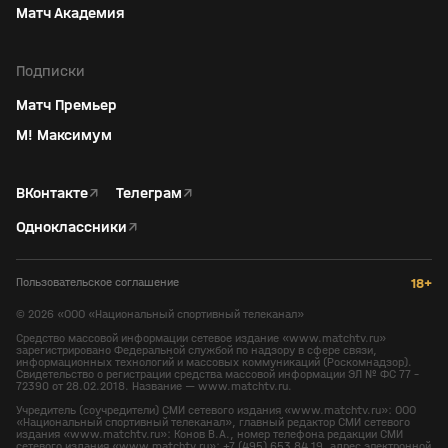
Матч Академия
Подписки
Матч Премьер
М! Максимум
ВКонтакте
↗
Телеграм
↗
Одноклассники
↗
Пользовательское соглашение
18+
©
2026
«ООО «Национальный спортивный телеканал»
Средство массовой информации сетевое издание «www.matchtv.ru»
зарегистрировано Федеральной службой по надзору в сфере связи,
информационных технологий и массовых коммуникаций (Роскомнадзор).
Свидетельство о регистрации средства массовой информации ЭЛ № ФС 77 -
72390 от 28.02.2018. Название — www.matchtv.ru.
Учредитель (соучредители) СМИ сетевого издания «www.matchtv.ru»: ООО
«Национальный спортивный телеканал», главный редактор СМИ сетевого
издания «www.matchtv.ru»: Конов В.А., номер телефона редакции СМИ
сетевого издания «www.matchtv.ru»: +7 (495) 653 84 19, адрес электронной