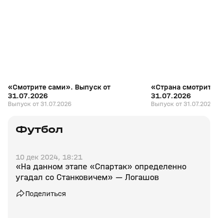
+
16+
«Смотрите сами». Выпуск от
«Страна смотрит с
31.07.2026
31.07.2026
Выпуск от 31.07.2026
Выпуск от 31.07.2026
Футбол
10 дек 2024, 18:21
«На данном этапе «Спартак» определенно
угадал со Станковичем» — Логашов
Поделиться