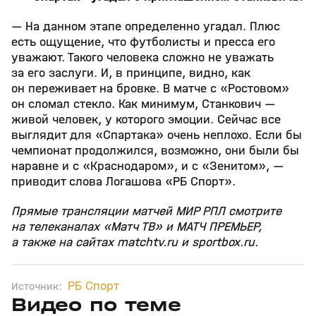
— На данном этапе определенно угадал. Плюс
есть ощущение, что футболисты и пресса его
уважают. Такого человека сложно не уважать
за его заслуги. И, в принципе, видно, как
он переживает на бровке. В матче с «Ростовом»
он сломал стекло. Как минимум, Станкович —
живой человек, у которого эмоции. Сейчас все
выглядит для «Спартака» очень неплохо. Если бы
чемпионат продолжился, возможно, они были бы
наравне и с «Краснодаром», и с «Зенитом», —
приводит слова Логашова «РБ Спорт».
Прямые трансляции матчей МИР РПЛ смотрите
на телеканалах «Матч ТВ» и МАТЧ ПРЕМЬЕР,
а также на сайтах matchtv.ru и sportbox.ru.
РБ Спорт
Источник:
Видео по теме
7
27:04
31 июл, 17:10
31 июл, 16:18