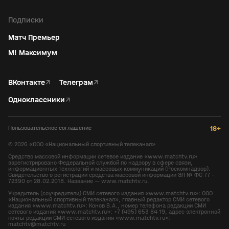
Подписки
Матч Премьер
М! Максимум
ВКонтакте
↗
Телеграм
↗
Одноклассники
↗
Пользовательское соглашение
18+
©
2026
«ООО «Национальный спортивный телеканал»
Средство массовой информации сетевое издание «www.matchtv.ru»
зарегистрировано Федеральной службой по надзору в сфере связи,
информационных технологий и массовых коммуникаций (Роскомнадзор).
Свидетельство о регистрации средства массовой информации ЭЛ № ФС 77 -
72390 от 28.02.2018. Название — www.matchtv.ru.
Учредитель (соучредители) СМИ сетевого издания «www.matchtv.ru»: ООО
«Национальный спортивный телеканал», главный редактор СМИ сетевого
издания «www.matchtv.ru»: Конов В.А., номер телефона редакции СМИ
сетевого издания «www.matchtv.ru»: +7 (495) 653 84 19, адрес электронной
почты редакции СМИ сетевого издания «www.matchtv.ru»:
matchtv@matchtv.ru