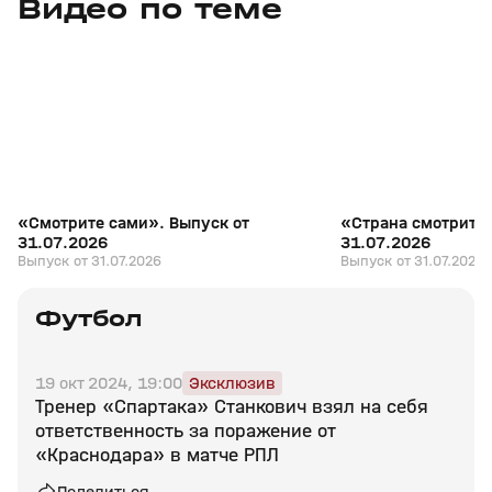
Видео по теме
7
27:04
31 июл, 17:10
31 июл, 16:18
+
16+
«Смотрите сами». Выпуск от
«Страна смотрит с
31.07.2026
31.07.2026
Выпуск от 31.07.2026
Выпуск от 31.07.2026
Футбол
19 окт 2024, 19:00
Эксклюзив
Тренер «Спартака» Станкович взял на себя
ответственность за поражение от
«Краснодара» в матче РПЛ
Поделиться