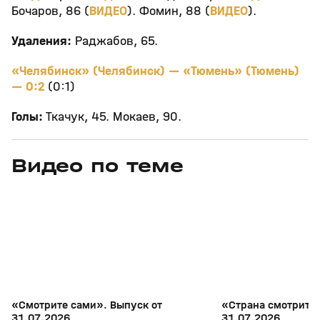
Бочаров, 86 (
ВИДЕО
). Фомин, 88 (
ВИДЕО
).
Удаления:
Раджабов, 65.
«Челябинск» (Челябинск) — «Тюмень» (Тюмень)
— 0:2
(0:1)
Голы:
Ткачук, 45. Мокаев, 90.
Видео по теме
7
27:04
31 июл, 17:10
31 июл, 16:18
+
16+
«Смотрите сами». Выпуск от
«Страна смотрит с
31.07.2026
31.07.2026