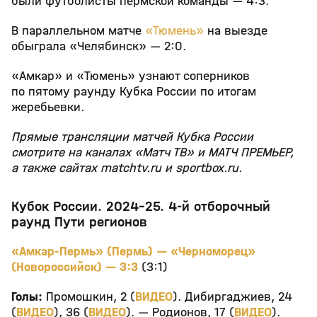
были футболисты пермской команды — 4:3.
В параллельном матче
«Тюмень»
на выезде
обыграла «Челябинск» — 2:0.
«Амкар» и «Тюмень» узнают соперников
по пятому раунду Кубка России по итогам
жеребьевки.
Прямые трансляции матчей Кубка России
смотрите на каналах «Матч ТВ» и МАТЧ ПРЕМЬЕР,
а также сайтах matchtv.ru и sportbox.ru.
Кубок России. 2024-25. 4-й отборочный
раунд Пути регионов
«Амкар-Пермь» (Пермь) — «Черноморец»
(Новороссийск) — 3:3
(3:1)
Голы:
Промошкин, 2 (
ВИДЕО
). Дибиргаджиев, 24
(
ВИДЕО
), 36 (
ВИДЕО
). — Родионов, 17 (
ВИДЕО
).