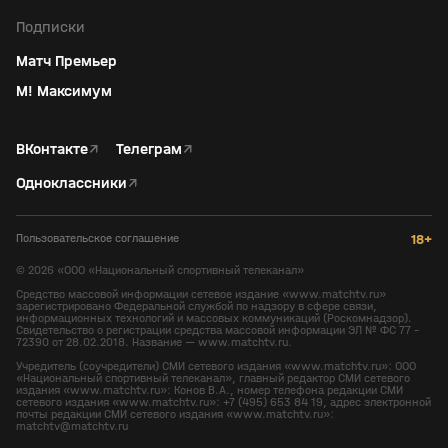
Подписки
Матч Премьер
М! Максимум
ВКонтакте
↗
Телеграм
↗
Одноклассники
↗
Пользовательское соглашение
18+
©
2026
«ООО «Национальный спортивный телеканал»
Средство массовой информации сетевое издание «www.matchtv.ru»
зарегистрировано Федеральной службой по надзору в сфере связи,
информационных технологий и массовых коммуникаций (Роскомнадзор).
Свидетельство о регистрации средства массовой информации ЭЛ № ФС 77 -
72390 от 28.02.2018. Название — www.matchtv.ru.
Учредитель (соучредители) СМИ сетевого издания «www.matchtv.ru»: ООО
«Национальный спортивный телеканал», главный редактор СМИ сетевого
издания «www.matchtv.ru»: Конов В.А., номер телефона редакции СМИ
сетевого издания «www.matchtv.ru»: +7 (495) 653 84 19, адрес электронной
почты редакции СМИ сетевого издания «www.matchtv.ru»:
matchtv@matchtv.ru