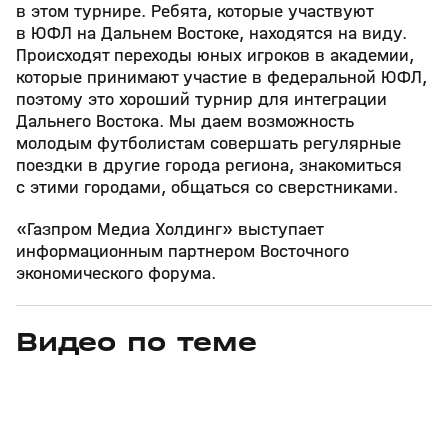
в этом турнире. Ребята, которые участвуют
в ЮФЛ на Дальнем Востоке, находятся на виду.
Происходят переходы юных игроков в академии,
которые принимают участие в федеральной ЮФЛ,
поэтому это хороший турнир для интеграции
Дальнего Востока. Мы даем возможность
молодым футболистам совершать регулярные
поездки в другие города региона, знакомиться
с этими городами, общаться со сверстниками.
«Газпром Медиа Холдинг» выступает
информационным партнером Восточного
экономического форума.
Видео по теме
7
27:04
31 июл, 17:10
31 июл, 16:18
+
16+