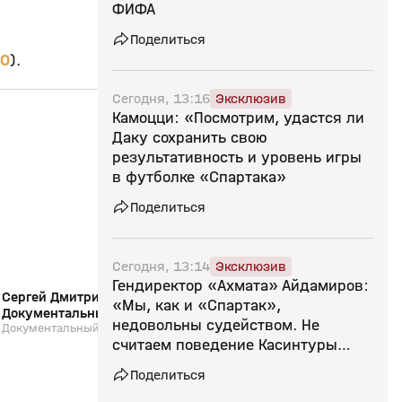
ФИФА
Поделиться
ЕО
).
Сегодня, 13:16
Эксклюзив
Камоцци: «Посмотрим, удастся ли
25:50
26 июл, 13:04
24 июл, 14:55
Даку сохранить свою
0+
результативность и уровень игры
в футболке «Спартака»
Поделиться
Сегодня, 13:14
Эксклюзив
Гендиректор «Ахмата» Айдамиров:
Сергей Дмитриев: «В Зенит, домой!».
Страна смотрит спор
«Мы, как и «Спартак»,
Документальный фильм
24.07.2026
недовольны судейством. Не
Документальный фильм
Выпуск от 24.07.2026
считаем поведение Касинтуры
агрессивным»
Поделиться