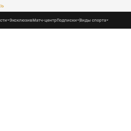
сь
сти
Эксклюзив
Матч-центр
Подписки
Виды спорта