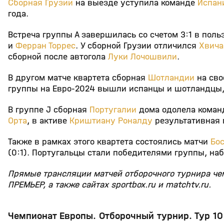
Сборная Грузии
на выезде уступила команде
Испан
года.
Встреча группы А завершилась со счетом 3:1 в поль
и
Ферран Торрес
. У сборной Грузии отличился
Хвича
сборной после автогола
Луки Лочошвили
.
В другом матче квартета сборная
Шотландии
на сво
группы на Евро‑2024 вышли испанцы и шотландцы, н
В группе J сборная
Португалии
дома одолела кома
Орта
, в активе
Криштиану Роналду
результативная 
Также в рамках этого квартета состоялись матчи
Бос
(0:1). Португальцы стали победителями группы, наб
Прямые трансляции матчей отборочного турнира че
ПРЕМЬЕР, а также сайтах sportbox.ru и matchtv.ru.
Чемпионат Европы. Отборочный турнир. Тур 10