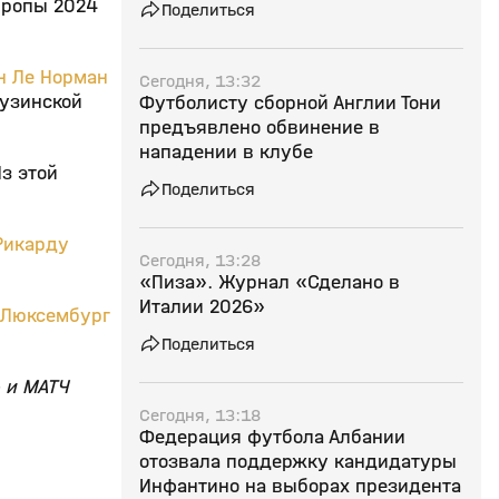
вропы 2024
Поделиться
н Ле Норман
Сегодня, 13:32
рузинской
Футболисту сборной Англии Тони
предъявлено обвинение в
нападении в клубе
з этой
Поделиться
Рикарду
Сегодня, 13:28
«Пиза». Журнал «Сделано в
Италии 2026»
Люксембург
Поделиться
 и МАТЧ
Сегодня, 13:18
Федерация футбола Албании
отозвала поддержку кандидатуры
Инфантино на выборах президента