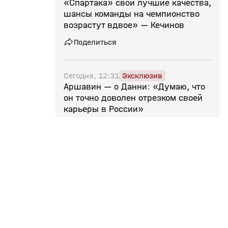
«Спартака» свои лучшие качества,
шансы команды на чемпионство
возрастут вдвое» — Кечинов
Поделиться
Сегодня, 12:31
Эксклюзив
Аршавин — о Данни: «Думаю, что
он точно доволен отрезком своей
карьеры в России»
Поделиться
Сегодня, 12:16
Эксклюзив
Экс‑игрок «Краснодара»
Сигурдссон: «Все знают, что в РПЛ
футболистам много платили»
Поделиться