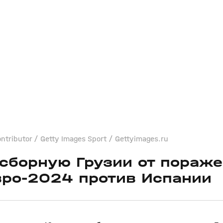
tributor / Getty Images Sport / Gettyimages.ru
 сборную Грузии от пораже
вро‑2024 против Испании