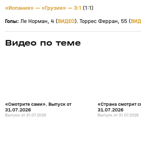
«Испания» — «Грузия» — 3:1
(1:1)
Голы:
Ле Норман, 4 (
ВИДЕО
). Торрес Ферран, 55 (
ВИД
Видео по теме
7
27:04
31 июл, 17:10
31 июл, 16:18
+
16+
«Смотрите сами». Выпуск от
«Страна смотрит с
31.07.2026
31.07.2026
Выпуск от 31.07.2026
Выпуск от 31.07.2026