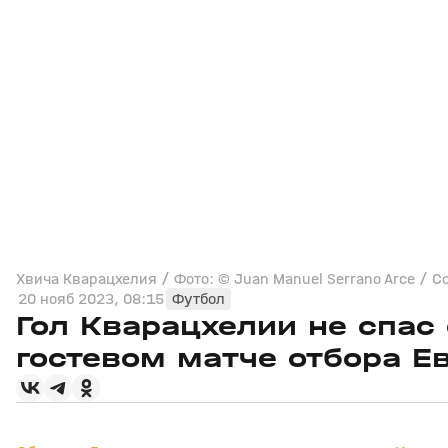
Хвича Кварацхелия / Фото: © Juan Manuel Serrano Arce / Con
20 нояб 2023, 08:15
Футбол
Гол Кварацхелии не спас
гостевом матче отбора Е