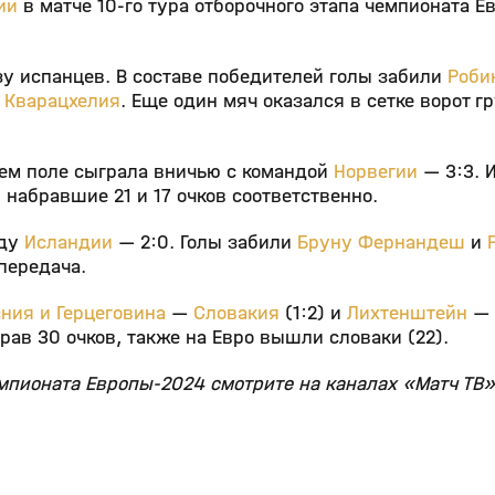
ии
в матче 10‑го тура отборочного этапа чемпионата Е
зу испанцев. В составе победителей голы забили
Роби
 Кварацхелия
. Еще один мяч оказался в сетке ворот г
ем поле сыграла вничью с командой
Норвегии
— 3:3. И
абравшие 21 и 17 очков соответственно.
нду
Исландии
— 2:0. Голы забили
Бруну Фернандеш
и
передача.
ния и Герцеговина
—
Словакия
(1:2) и
Лихтенштейн
—
рав 30 очков, также на Евро вышли словаки (22).
мпионата Европы‑2024 смотрите на каналах «Матч ТВ»