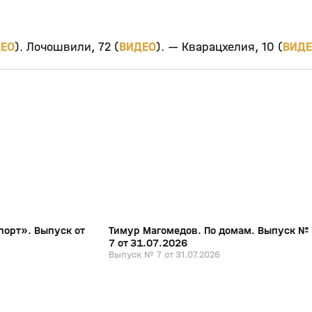
ЕО
). Лочошвили, 72 (
ВИДЕО
). — Кварацхелия, 10 (
ВИД
19:51
1:06:46
31 июл, 13:36
0+
0+
порт». Выпуск от
Тимур Магомедов. По домам. Выпуск №
7 от 31.07.2026
Выпуск № 7 от 31.07.2026