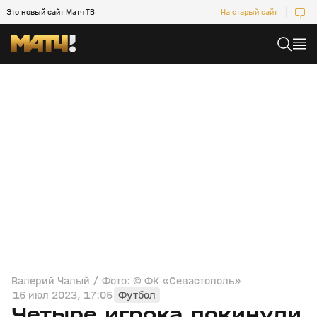
Это новый сайт Матч ТВ
На старый сайт
Валерий Чалый / Фото: © ФК «Севастополь»
16 июл 2023, 17:05
Футбол
Четыре игрока покинули