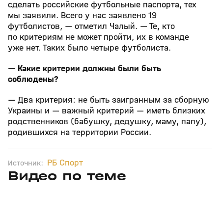
сделать российские футбольные паспорта, тех
мы заявили. Всего у нас заявлено 19
футболистов, — отметил Чалый. — Те, кто
по критериям не может пройти, их в команде
уже нет. Таких было четыре футболиста.
— Какие критерии должны были быть
соблюдены?
— Два критерия: не быть заигранным за сборную
Украины и — важный критерий — иметь близких
родственников (бабушку, дедушку, маму, папу),
родившихся на территории России.
РБ Спорт
Источник:
Видео по теме
13
2:57
Сегодня, 00:13
08 авг, 23:42
+
0+