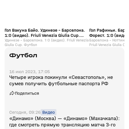
Гол Вакуна Байо. Удинезе - Барселона.
Гол Рафиньи. Барс
1:0 (видео). Friuli Venezia Giulia Cup.
Форест. 1:0 (видео).
Футбол
Удинезе - Барселона. 1:0 (видео). Friuli Venezia
Cup. Футбол
Барселона - Ноттингем
Giulia Cup. Футбол
Friuli Venezia Giulia C
Футбол
16 июл 2023, 17:05
Четыре игрока покинули «Севастополь», не
сумев получить футбольные паспорта РФ
Поделиться
Сегодня, 09:26
Видео
«Динамо» (Москва) — «Динамо» (Махачкала):
где смотреть прямую трансляцию матча 3‑го