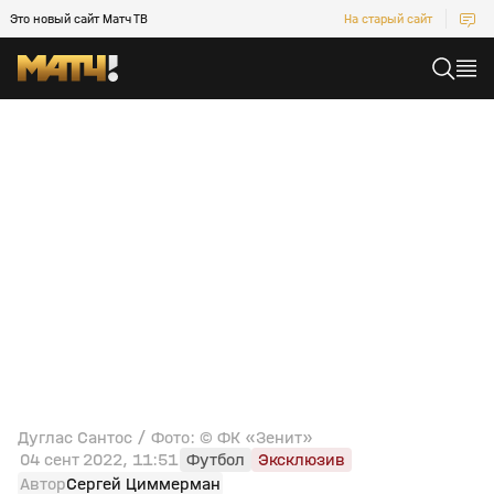
Это новый сайт Матч ТВ
На старый сайт
Дуглас Сантос / Фото: © ФК «Зенит»
04 сент 2022, 11:51
Футбол
Эксклюзив
Автор
Сергей Циммерман