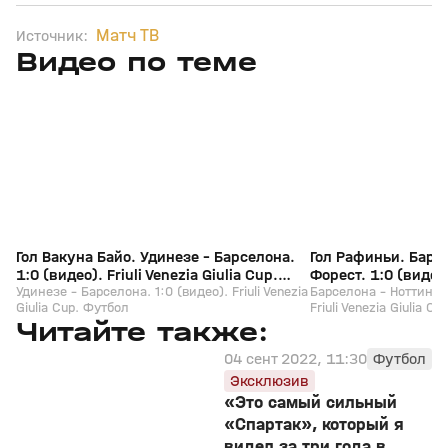
Матч ТВ
Источник:
Видео по теме
13
2:57
Сегодня, 00:13
08 авг, 23:42
+
0+
Гол Вакуна Байо. Удинезе - Барселона.
Гол Рафиньи. Барс
1:0 (видео). Friuli Venezia Giulia Cup.
Форест. 1:0 (видео).
Футбол
Удинезе - Барселона. 1:0 (видео). Friuli Venezia
Cup. Футбол
Барселона - Ноттингем
Giulia Cup. Футбол
Friuli Venezia Giulia C
Читайте также:
04 сент 2022, 11:30
Футбол
Эксклюзив
«Это самый сильный
«Спартак», который я
видел за три года в