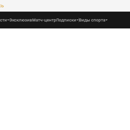
сь
сти
Эксклюзив
Матч-центр
Подписки
Виды спорта