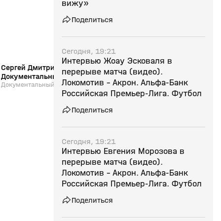
вижу»
Поделиться
Сегодня, 19:21
Интервью Жоау Эсковаля в
Сергей Дмитриев: «В Зенит, домой!».
Страна смотрит спор
перерыве матча (видео).
Документальный фильм
24.07.2026
Локомотив - Акрон. Альфа-Банк
Документальный фильм
Выпуск от 24.07.2026
Российская Премьер-Лига. Футбол
Поделиться
Сегодня, 19:21
Интервью Евгения Морозова в
перерыве матча (видео).
Локомотив - Акрон. Альфа-Банк
Российская Премьер-Лига. Футбол
Поделиться