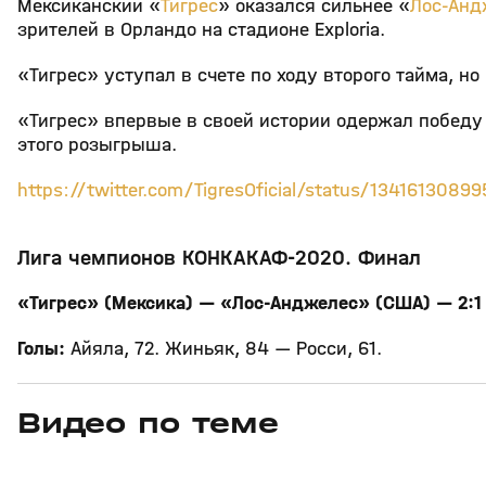
Мексиканский «
Тигрес
» оказался сильнее «
Лос-Анд
зрителей в Орландо на стадионе Exploria.
«Тигрес» уступал в счете по ходу второго тайма, но
«Тигрес» впервые в своей истории одержал победу
этого розыгрыша.
https://twitter.com/TigresOficial/status/134161308
Лига чемпионов КОНКАКАФ-2020. Финал
«Тигрес» (Мексика) — «Лос-Анджелес» (США) — 2:
Голы:
Айяла, 72. Жиньяк, 84 — Росси, 61.
Видео по теме
7
27:04
31 июл, 17:10
31 июл, 16:18
+
16+