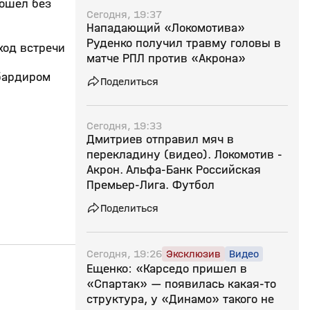
рошел без
Сегодня, 19:37
Нападающий «Локомотива»
Руденко получил травму головы в
ход встречи
матче РПЛ против «Акрона»
мбардиром
Поделиться
Сегодня, 19:33
Дмитриев отправил мяч в
перекладину (видео). Локомотив -
Акрон. Альфа-Банк Российская
Премьер-Лига. Футбол
Поделиться
Сегодня, 19:26
Эксклюзив
Видео
25:50
26 июл, 13:04
24 июл, 14:55
Ещенко: «Карседо пришел в
«Спартак» — появилась какая‑то
0+
структура, у «Динамо» такого не