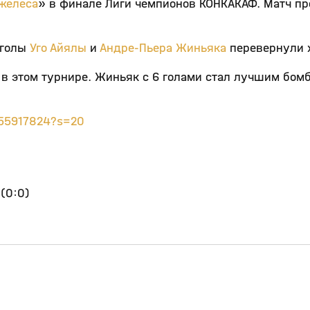
желеса
» в финале Лиги чемпионов КОНКАКАФ. Матч п
 голы
Уго Айялы
и
Андре-Пьера Жиньяка
перевернули 
 в этом турнире. Жиньяк с 6 голами стал лучшим бо
9955917824?s=20
1
(0:0)
19:51
1:06:46
31 июл, 13:36
0+
0+