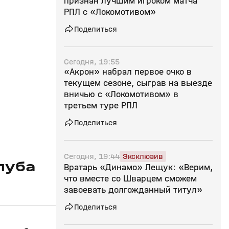
признан лучшим игроком матча
РПЛ с «Локомотивом»
Поделиться
Сегодня, 19:55
«Акрон» набрал первое очко в
текущем сезоне, сыграв на выезде
вничью с «Локомотивом» в
третьем туре РПЛ
Поделиться
Сегодня, 19:44
Эксклюзив
луба
Вратарь «Динамо» Лещук: «Верим,
что вместе со Шварцем сможем
завоевать долгожданный титул»
Поделиться