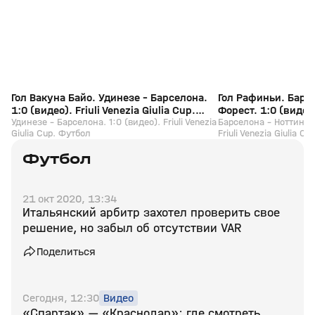
Гол Вакуна Байо. Удинезе - Барселона.
Гол Рафиньи. Барс
1:0 (видео). Friuli Venezia Giulia Cup.
Форест. 1:0 (видео).
Футбол
Удинезе - Барселона. 1:0 (видео). Friuli Venezia
Cup. Футбол
Барселона - Ноттингем
Giulia Cup. Футбол
Friuli Venezia Giulia C
Футбол
21 окт 2020, 13:34
Итальянский арбитр захотел проверить свое
решение, но забыл об отсутствии VAR
Поделиться
Сегодня, 12:30
Видео
«Спартак» — «Краснодар»: где смотреть