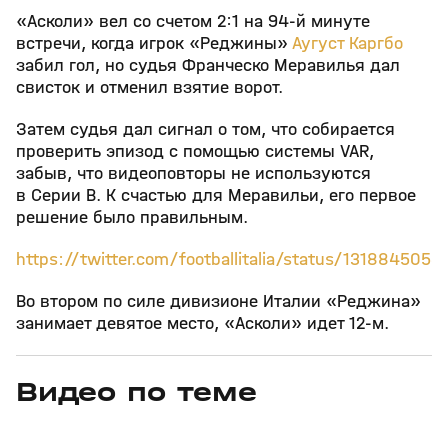
«Асколи» вел со счетом 2:1 на 94-й минуте
встречи, когда игрок «Реджины»
Аугуст Каргбо
забил гол, но судья Франческо Меравилья дал
свисток и отменил взятие ворот.
Затем судья дал сигнал о том, что собирается
проверить эпизод с помощью системы VAR,
забыв, что видеоповторы не используются
в Серии В. К счастью для Меравильи, его первое
решение было правильным.
https://twitter.com/footballitalia/status/13188450
Во втором по силе дивизионе Италии «Реджина»
занимает девятое место, «Асколи» идет 12-м.
Видео по теме
13
2:57
Сегодня, 00:13
08 авг, 23:42
+
0+