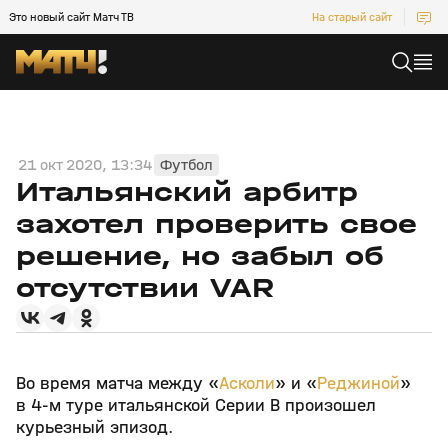
Это новый сайт Матч ТВ
На старый сайт
21 окт 2020, 13:34
Футбол
Итальянский арбитр
захотел проверить свое
решение, но забыл об
отсутствии VAR
Во время матча между «
Асколи
» и «
Реджиной
»
в 4-м туре итальянской Серии В произошел
курьезный эпизод.