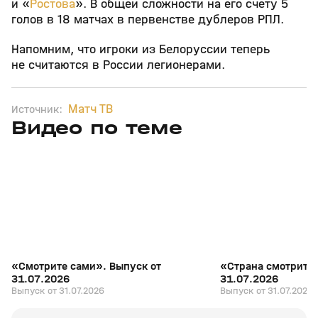
и «
Ростова
». В общей сложности на его счету 5
голов в 18 матчах в первенстве дублеров РПЛ.
Напомним, что игроки из Белоруссии теперь
не считаются в России легионерами.
Матч ТВ
Источник:
Видео по теме
7
27:04
31 июл, 17:10
31 июл, 16:18
+
16+
«Смотрите сами». Выпуск от
«Страна смотрит с
31.07.2026
31.07.2026
Выпуск от 31.07.2026
Выпуск от 31.07.2026