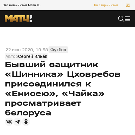
Это новый сайт Матч ТВ
На старый сайт
22 июн 2020, 10:58
Футбол
Автор
Сергей Ильёв
Бывший защитник
«Шинника» Цховребов
присоединился к
«Енисею», «Чайка»
просматривает
белоруса