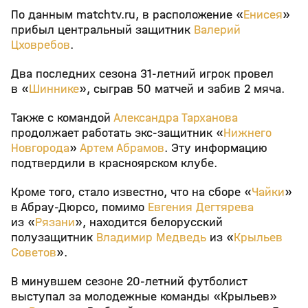
По данным matchtv.ru, в расположение «
Енисея
»
прибыл центральный защитник
Валерий
Цховребов
.
Два последних сезона 31-летний игрок провел
в «
Шиннике
», сыграв 50 матчей и забив 2 мяча.
Также с командой
Александра Тарханова
продолжает работать экс-защитник «
Нижнего
Новгорода
»
Артем Абрамов
. Эту информацию
подтвердили в красноярском клубе.
Кроме того, стало известно, что на сборе «
Чайки
»
в Абрау-Дюрсо, помимо
Евгения Дегтярева
из «
Рязани
», находится белорусский
полузащитник
Владимир Медведь
из «
Крыльев
Советов
».
В минувшем сезоне 20-летний футболист
выступал за молодежные команды «Крыльев»