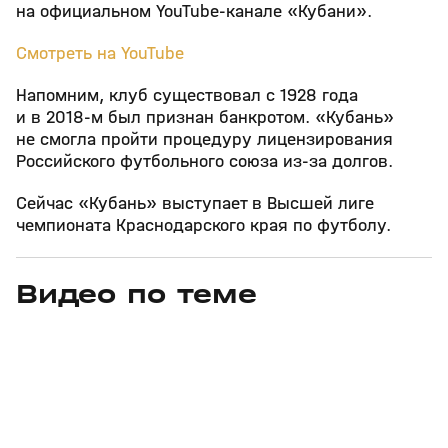
на официальном YouTube-канале «Кубани».
Смотреть на YouTube
Напомним, клуб существовал с 1928 года
и в 2018-м был признан банкротом. «Кубань»
не смогла пройти процедуру лицензирования
Российского футбольного союза из-за долгов.
Сейчас «Кубань» выступает в Высшей лиге
чемпионата Краснодарского края по футболу.
Видео по теме
13
2:57
Сегодня, 00:13
08 авг, 23:42
+
0+