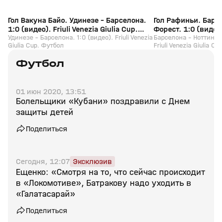
Гол Вакуна Байо. Удинезе - Барселона.
Гол Рафиньи. Барс
1:0 (видео). Friuli Venezia Giulia Cup.
Форест. 1:0 (видео).
Футбол
Удинезе - Барселона. 1:0 (видео). Friuli Venezia
Cup. Футбол
Барселона - Ноттингем
Giulia Cup. Футбол
Friuli Venezia Giulia C
Футбол
01 июн 2020, 13:51
Болельщики «Кубани» поздравили с Днем
защиты детей
Поделиться
Сегодня, 12:07
Эксклюзив
Ещенко: «Смотря на то, что сейчас происходит
в «Локомотиве», Батракову надо уходить в
«Галатасарай»
Поделиться