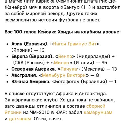
в матче Лиги Кариока (чемпионат штата Рио-де-
Жанейро) мяч в ворота «Бангу» (1:1) и застолбил
за собой мировой рекорд. Других таких
космополитов история футбола не знает.
Все 100 голов Кейсуке Хонды на клубном уровне:
Азия (Евразия).
«
Нагоя Грампус Эйт
»
(Япония) — 13
Европа (Евразия).
«
Венло
» (Нидерланды) +
ЦСКА (Россия) + «
Милан
» (Италия) — 65
Северная Америка.
«
Пачука
» (Мексика) — 13
Австралия.
«
Мельбурн Виктори
» — 8
Южная Америка.
«Ботафого» (Бразилия) — 1
В списке отсутствуют Африка и Антарктида.
За африканские клубы Хонда пока не забивал,
зато дважды отличился в составе
сборной
Японии
на ЧМ-2010 в ЮАР: забил
камерунцам
и
датчанам
. О’кей, зачет.