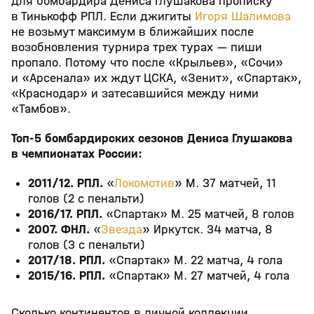
для бомбардира Дениса Глушакова прописку
в Тинькофф РПЛ. Если джигиты
Игоря Шалимова
не возьмут максимум в ближайших после
возобновления турнира трех турах — пиши
пропало. Потому что после «Крыльев», «Сочи»
и «Арсенала» их ждут ЦСКА, «Зенит», «Спартак»,
«Краснодар» и затесавшийся между ними
«Тамбов».
Топ-5 бомбардирских сезонов Дениса Глушакова
в чемпионатах России:
2011/12. РПЛ.
«
Локомотив
» М. 37 матчей, 11
голов (2 с пенальти)
2016/17. РПЛ.
«Спартак» М. 25 матчей, 8 голов
2007. ФНЛ.
«
Звезда
» Иркутск. 34 матча, 8
голов (3 с пенальти)
2017/18. РПЛ.
«Спартак» М. 22 матча, 4 гола
2015/16. РПЛ.
«Спартак» М. 27 матчей, 4 гола
Сколько континентов в личной коллекции