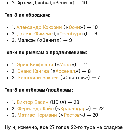
3. Артем Дзюба («Зенит») — 10
Топ-3 по обводкам:
1.
Александр Кокорин
(«
Сочи
») — 10
2.
Джоэл Фамейе
(«
Оренбург
») — 9
3. Малком («Зенит») — 9
Топ-3 по рывкам с продвижением:
1.
Эрик Бикфалви
(«
Урал
») — 11
2.
Эванс Кангва
(«
Арсенал
») — 8
3.
Зелимхан Бакаев
(«Спартак») — 7
Топ-3 по отборам/подборам:
1.
Виктор Васин
(ЦСКА) — 28
2.
Фернандо Кайо
(«
Краснодар
») — 22
3.
Матиас Норманн
(«
Ростов
») — 20
Ну и, конечно, все 27 голов 22-го тура на сладкое