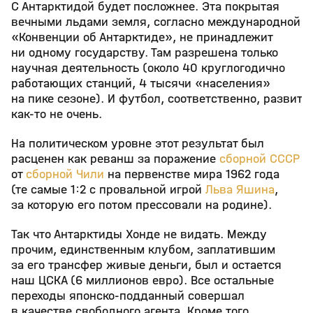
С Антарктидой будет посложнее. Эта покрытая
вечными льдами земля, согласно международной
«Конвенции об Антарктиде», не принадлежит
ни одному государству. Там разрешена только
научная деятельность (около 40 круглогодично
работающих станций, 4 тысячи «населения»
на пике сезоне). И футбол, соответственно, развит
как-то не очень.
На политическом уровне этот результат был
расценен как реванш за поражение
сборной СССР
от
сборной Чили
на первенстве мира 1962 года
(те самые 1:2 с провальной игрой
Льва Яшина
,
за которую его потом прессовали на родине).
Так что Антарктиды Хонде не видать. Между
прочим, единственным клубом, заплатившим
за его трансфер живые деньги, был и остается
наш ЦСКА (6 миллионов евро). Все остальные
переходы японско-подданный совершал
в качестве свободного агента. Кроме того,