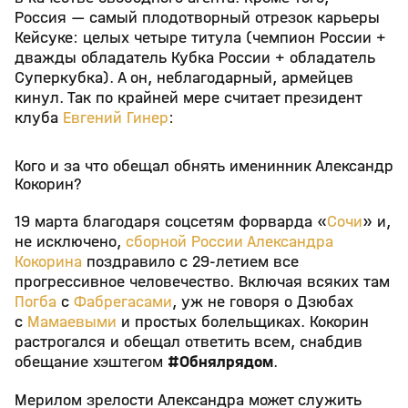
Россия — самый плодотворный отрезок карьеры
Кейсуке: целых четыре титула (чемпион России +
дважды обладатель Кубка России + обладатель
Суперкубка). А он, неблагодарный, армейцев
кинул. Так по крайней мере считает президент
клуба
Евгений Гинер
:
Кого и за что обещал обнять именинник Александр
Кокорин?
19 марта благодаря соцсетям форварда «
Сочи
» и,
не исключено,
сборной России
Александра
Кокорина
поздравило с 29-летием все
прогрессивное человечество. Включая всяких там
Погба
с
Фабрегасами
, уж не говоря о Дзюбах
с
Мамаевыми
и простых болельщиках. Кокорин
растрогался и обещал ответить всем, снабдив
обещание хэштегом
#Обнялрядом
.
Мерилом зрелости Александра может служить