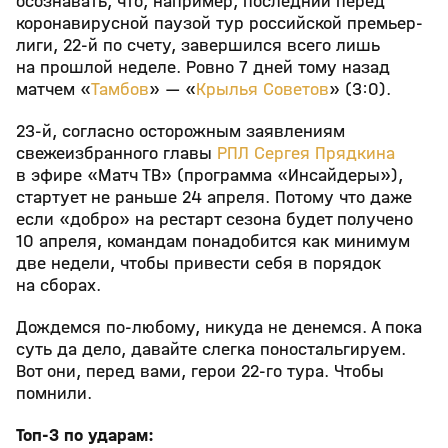
осознавать, что, например, последний перед
коронавирусной паузой тур российской премьер-
лиги, 22-й по счету, завершился всего лишь
на прошлой неделе. Ровно 7 дней тому назад
матчем «
Тамбов
» — «
Крылья Советов
» (3:0).
23-й, согласно осторожным заявлениям
свежеизбранного главы
РПЛ
Сергея Прядкина
в эфире «Матч ТВ» (программа «Инсайдеры»),
стартует не раньше 24 апреля. Потому что даже
если «добро» на рестарт сезона будет получено
10 апреля, командам понадобится как минимум
две недели, чтобы привести себя в порядок
на сборах.
Дождемся по-любому, никуда не денемся. А пока
суть да дело, давайте слегка поностальгируем.
Вот они, перед вами, герои 22-го тура. Чтобы
помнили.
Топ-3 по ударам: