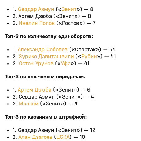
1.
Сердар Азмун
(«
Зенит
») — 8
2. Артем Дзюба («Зенит») — 8
3.
Ивелин Попов
(«Ростов») — 7
Топ-3 по количеству единоборств:
1.
Александр Соболев
(«Спартак») — 54
2.
Зурико Давиташвили
(«
Рубин
») — 41
3.
Остон Урунов
(«
Уфа
») — 41
Топ-3 по ключевым передачам:
1.
Артем Дзюба
(«Зенит») — 6
2. Сердар Азмун («Зенит») — 4
3.
Малком
(«Зенит») — 4
Топ-3 по касаниям в штрафной:
1. Сердар Азмун («Зенит») — 12
2.
Алан Дзагоев
(
ЦСКА
) — 10