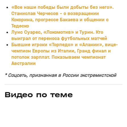
«Все наши победы были добыты без него».
Станислав Черчесов - о возвращении
Кокорина, прогрессе Бакаева и общении с
Тедеско
Луис Суарес, «Локомотив» и Турин. Кто
выиграл от переноса футбольных матчей
Бывшие игроки «Торпедо» и «Алании», вице-
чемпион Европы из Италии, Гранд финал и
потолок зарплат. Показываем чемпионат
Австралии
* Соцсеть, признанная в России экстремистской
Видео по теме
7
27:04
31 июл, 17:10
31 июл, 16:18
+
16+