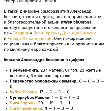
теперь на простой «бэхе»:
В такой динамике саморазвития Александр
Кокорин, хочется верить, вот-вот присоединится
к благотворительной акции
#WeKickCorona
,
которую запустили его коллеги по профессии
из «
Баварии
»
Леон Горецка
,
Джошуа Киммих
и
Роберт Левандовский
. Они пожертвовали
социальным и благотворительным организациям
по миллиону евро каждый.
Карьера Александра Кокорина в цифрах:
Премьер-лига.
237 матчей, 61 гол, 23 желтые
карточки, 3 красные карточки
Первенство молодежных команд.
8 — 6 — 3 —
0
Кубок России
.
17 — 6 — 3 — 0
Суперкубок России.
1 — 0 — 1 — 0
Лига Европы
.
38 — 19 — 3 — 1
Лига чемпионов
.
4 — 1 — 0 — 0