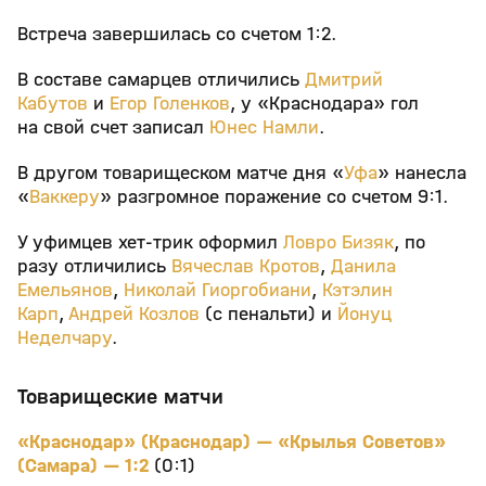
Встреча завершилась со счетом 1:2.
В составе самарцев отличились
Дмитрий
Кабутов
и
Егор Голенков
, у «Краснодара» гол
на свой счет записал
Юнес Намли
.
В другом товарищеском матче дня «
Уфа
» нанесла
«
Ваккеру
» разгромное поражение со счетом 9:1.
У уфимцев хет-трик оформил
Ловро Бизяк
, по
разу отличились
Вячеслав Кротов
,
Данила
Емельянов
,
Николай Гиоргобиани
,
Кэтэлин
Карп
,
Андрей Козлов
(с пенальти) и
Йонуц
Неделчару
.
Товарищеские матчи
«Краснодар» (Краснодар) — «Крылья Советов»
(Самара) — 1:2
(0:1)