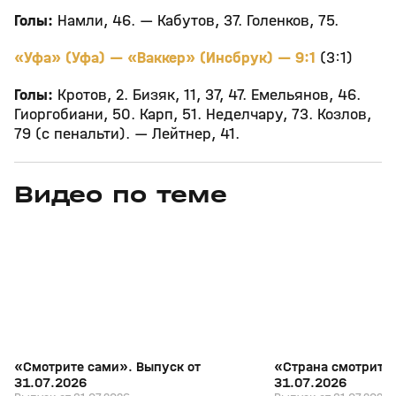
Голы:
Намли, 46. — Кабутов, 37. Голенков, 75.
«Уфа» (Уфа) — «Ваккер» (Инсбрук) — 9:1
(3:1)
Голы:
Кротов, 2. Бизяк, 11, 37, 47. Емельянов, 46.
Гиоргобиани, 50. Карп, 51. Неделчару, 73. Козлов,
79 (с пенальти). — Лейтнер, 41.
Видео по теме
7
27:04
31 июл, 17:10
31 июл, 16:18
+
16+
«Смотрите сами». Выпуск от
«Страна смотрит с
31.07.2026
31.07.2026