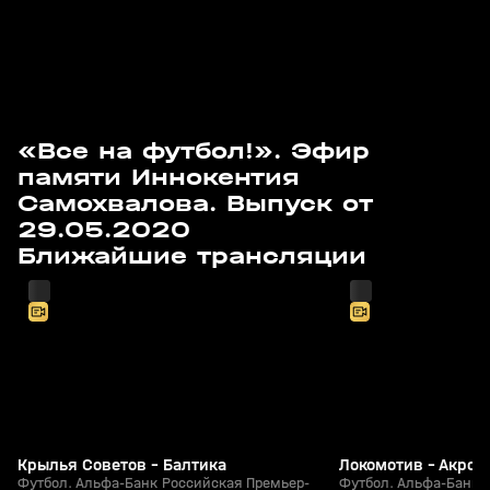
«Все на футбол!». Эфир
памяти Иннокентия
Самохвалова. Выпуск от
29.05.2020
Завтра, 15:00
Завтра, 17:35
Ближайшие трансляции
Крылья Советов - Балтика
Локомотив - Акрон
Футбол. Альфа-Банк Российская Премьер-
Футбол. Альфа-Банк 