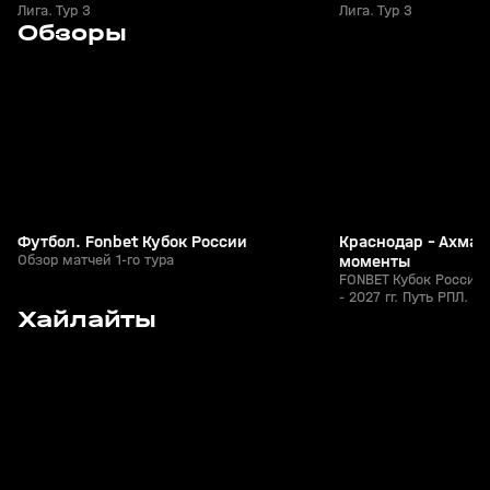
Лига. Тур 3
Лига. Тур 3
7
5:53
06 авг, 18:10
05 авг, 23:40
Обзоры
+
0+
Футбол. Fonbet Кубок России
Краснодар - Ахмат
Обзор матчей 1-го тура
моменты
FONBET Кубок России 
- 2027 гг. Путь РПЛ. Ф
9
0:41
05 авг, 23:00
05 авг, 22:45
Хайлайты
+
0+