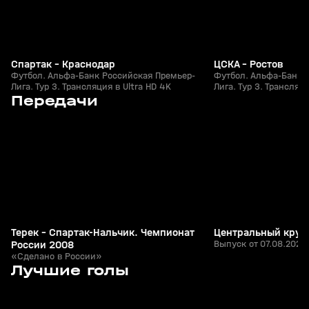
Спартак - Краснодар
ЦСКА - Ростов
Футбол. Альфа-Банк Российская Премьер-
Футбол. Альфа-Банк 
Лига. Тур 3. Трансляция в Ultra HD 4K
Лига. Тур 3. Трансляци
7
1:33:15
Сегодня, 21:22
Сегодня, 19:43
Передачи
+
0+
Терек - Спартак-Нальчик. Чемпионат
Центральный круг
России 2008
Выпуск от 07.08.2026
«Сделано в России»
7
1:25
26 июл, 21:49
26 июл, 21:15
Лучшие голы
+
0+