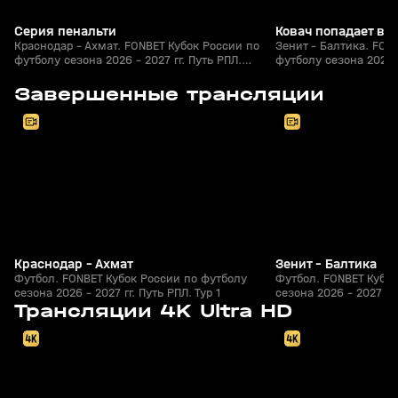
Серия пенальти
Ковач попадает в 
Краснодар - Ахмат. FONBET Кубок России по
Зенит - Балтика. FON
футболу сезона 2026 - 2027 гг. Путь РПЛ.
футболу сезона 2026 -
Футбол
Футбол
8
2:30:39
05 авг, 20:30
05 авг, 20:20
Завершенные трансляции
+
0+
Краснодар - Ахмат
Зенит - Балтика
Футбол. FONBET Кубок России по футболу
Футбол. FONBET Кубок
сезона 2026 - 2027 гг. Путь РПЛ. Тур 1
сезона 2026 - 2027 гг.
09 авг, 20:00
Завтра, 20:00
Трансляции 4K Ultra HD