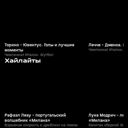
Торино - Ювентус. Голы и лучшие
Лечче - Дженоа. Г
моменты
Чемпионат Италии. Ф
Чемпионат Италии. Футбол
2
2:35
11 июн, 11:29
09 июн, 17:02
Хайлайты
+
0+
Рафаэл Леау - португальский
Лука Модрич - лег
волшебник «Милана»
«Милана»
Взрывная скорость и дриблинг на левом
Капитан сборной Хорв