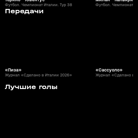
Футбол. Чемпионат Италии. Тур 38
Футбол. Чемпионат Ит
12
12:56
07 авг, 13:28
04 авг, 13:46
Передачи
+
0+
«Пиза»
«Сассуоло»
Журнал «Сделано в Италии 2026»
Журнал «Сделано в 
31
1:26
11 мая, 23:44
04 мая, 21:27
Лучшие голы
+
0+