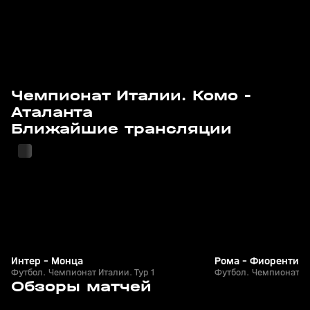
Чемпионат Италии. Комо -
Аталанта
22 авг, 19:25
24 авг, 21:40
Ближайшие трансляции
Интер - Монца
Рома - Фиорентина
Футбол. Чемпионат Италии. Тур 1
Футбол. Чемпионат Ит
6
1:31
25 мая, 01:34
25 мая, 01:19
Обзоры матчей
+
0+