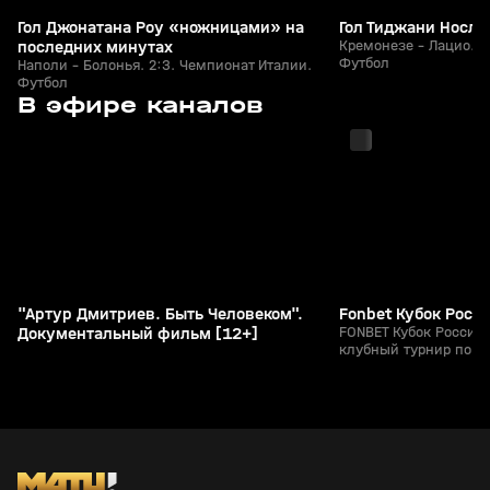
Гол Джонатана Роу «ножницами» на
Гол Тиджани Носли
последних минутах
Кремонезе - Лацио. 1
Футбол
Наполи - Болонья. 2:3. Чемпионат Италии.
Футбол
с 23:05
с 23:40
В эфире каналов
"Артур Дмитриев. Быть Человеком".
Fonbet Кубок Росси
Документальный фильм [12+]
FONBET Кубок Росси
клубный турнир по ф
пропустите уникальн
интервью с игроками
тренеров команд!