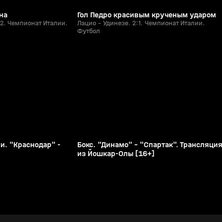
на
Гол Педро красивым крученым ударом
:2. Чемпионат Италии.
Лацио - Удинезе. 2:1. Чемпионат Италии.
Футбол
с 16:25
и. "Краснодар" -
Бокс. "Динамо" - "Спартак". Трансляци
из Йошкар-Олы [16+]