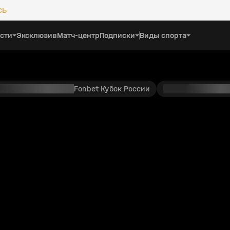
сь
сти
Эксклюзив
Матч-центр
Подписки
Виды спорта
Fonbet Кубок России