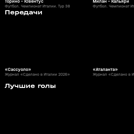
Торино - Ювентус
Милан - Кальяри
Футбол. Чемпионат Италии. Тур 38
Футбол. Чемпионат Ит
6
12:21
04 авг, 13:46
22 июл, 10:51
Передачи
+
0+
«Сассуоло»
«Аталанта»
Журнал «Сделано в Италии 2026»
Журнал «Сделано в 
31
1:26
11 мая, 23:44
04 мая, 21:27
Лучшие голы
+
0+