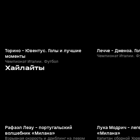
+
0+
Торино - Ювентус. Голы и лучшие
Лечче - Дженоа. Г
моменты
Чемпионат Италии. Ф
Чемпионат Италии. Футбол
2
2:35
11 июн, 11:29
09 июн, 17:02
Хайлайты
+
0+
Рафаэл Леау - португальский
Лука Модрич - лег
волшебник «Милана»
«Милана»
Взрывная скорость и дриблинг на левом
Капитан сборной Хорв