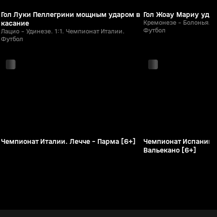
Гол Луки Пеллегрини мощным ударом в
Гол Жоау Мариу удар
касание
Кремонезе - Болонья. 0
Футбол
Лацио - Удинезе. 1:1. Чемпионат Италии.
Футбол
с 18:00
с 18:00
я
Чемпионат Италии. Лечче - Парма [6+]
Чемпионат Испании. 
Вальекано [6+]