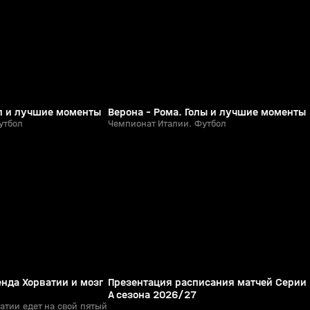
0+
0+
ол и лучшие моменты
Верона - Рома. Голы и лучшие моменты
утбол
Чемпионат Италии. Футбол
5:35
4:00
08 июн, 14:06
0+
0+
енда Хорватии и мозг
Презентация расписания матчей Серии
А сезона 2026/27
атии едет на свой пятый