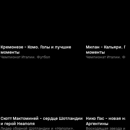
0+
Кремонезе - Комо. Голы и лучшие
Милан - Кальяри. Го
моменты
моменты
Чемпионат Италии. Футбол
Чемпионат Италии. Фут
2:18
08 июн, 10:44
07 июн, 17:00
0+
Скотт Мактоминей - сердце Шотландии
Нико Пас - новая на
и герой Неаполя
Аргентины
Лидер сборной Шотландии и «Наполи».
Восходящая звезда и г