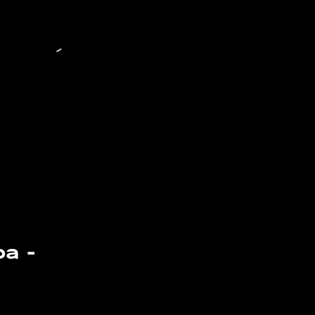
а -
1:52
1:51
25 мая, 01:19