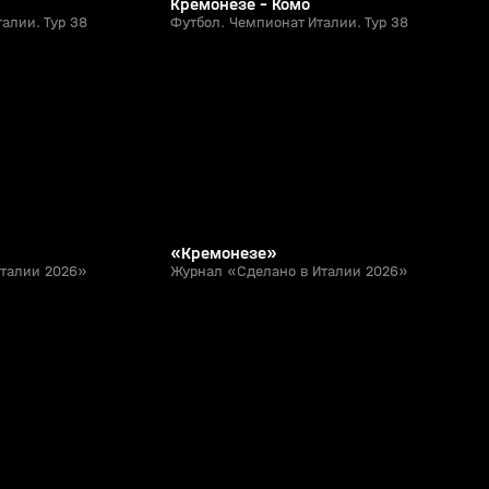
Кремонезе - Комо
алии. Тур 38
Футбол. Чемпионат Италии. Тур 38
12:07
11:27
18 июл, 12:39
0+
0+
«Кремонезе»
Италии 2026»
Журнал «Сделано в Италии 2026»
1:27
1:18
27 апр, 23:26
0+
0+