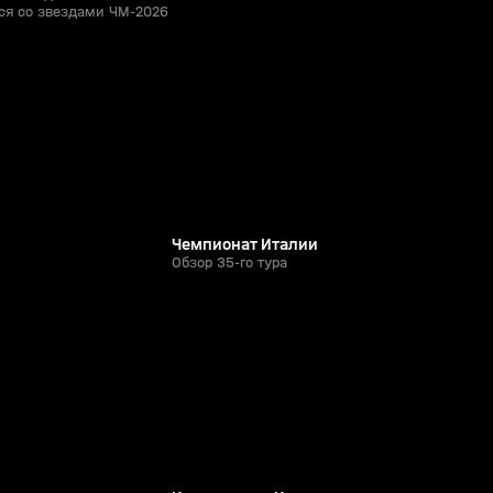
ся со звездами ЧМ-2026
59:32
56:21
05 мая, 23:17
0+
0+
Чемпионат Италии
Обзор 35-го тура
2:09:49
2:04:29
24 мая, 21:42
6+
6+