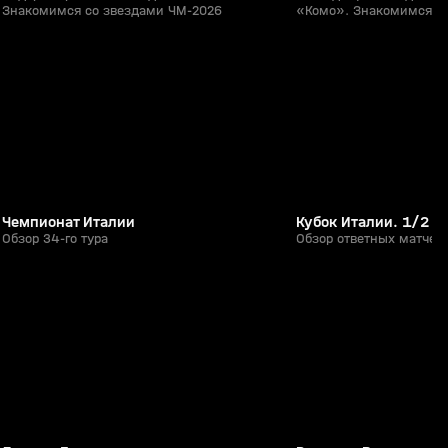
Знакомимся со звездами ЧМ-2026
«Комо». Знакомимся с
28:39
28 апр, 22:25
25 апр, 16:25
0+
Чемпионат Италии
Кубок Италии. 1/2 ф
Обзор 34-го тура
Обзор ответных матчей
2:09:34
24 мая, 21:41
24 мая, 21:32
6+