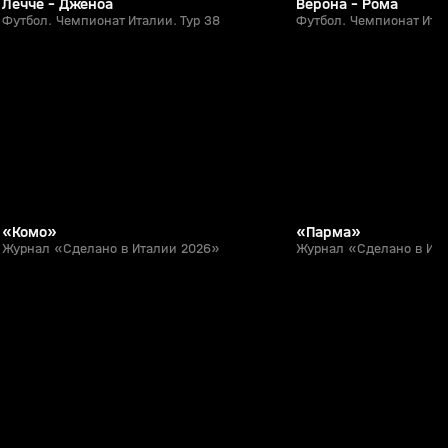
Лечче - Дженоа
Верона - Рома
Футбол. Чемпионат Италии. Тур 38
Футбол. Чемпионат Итал
11:35
17 июл, 14:00
16 июл, 13:28
0+
«Комо»
«Парма»
Журнал «Сделано в Италии 2026»
Журнал «Сделано в Ит
1:20
27 апр, 22:57
05 апр, 16:06
0+