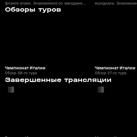
фланге атаки. Знакомимся со звездами
мундиаль. Знакомим
7
1:00:32
25 мая, 22:03
18 мая, 22:54
ЧМ-2026
Обзоры туров
+
0+
Чемпионат Италии
Чемпионат Италии
Обзор 38-го тура
Обзор 37-го тура
7
2:09:43
24 мая, 21:42
24 мая, 21:42
Завершенные трансляции
+
6+