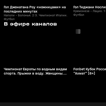
Гол Джонатана Роу «ножницами» на
Гол Тиджани Носли
последних минутах
Кремонезе - Лацио. 1
Футбол
Наполи - Болонья. 2:3. Чемпионат Италии.
Футбол
с 18:00
с 16:40
В эфире каналов
Чемпионат Европы по водным видам
Fonbet Кубок Росси
спорта. Прыжки в воду. Женщины.
"Ахмат" [6+]
Синхронные прыжки. Трамплин 3 м.
Прямая трансляция из Франции