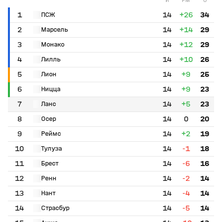
1
14
+26
34
ПСЖ
2
14
+14
29
Марсель
3
14
+12
29
Монако
4
14
+10
26
Лилль
5
14
+9
25
Лион
6
14
+9
23
Ницца
7
14
+5
23
Ланс
8
14
0
20
Осер
9
14
+2
19
Реймс
10
14
-1
18
Тулуза
11
14
-6
16
Брест
12
14
-2
14
Ренн
13
14
-4
14
Нант
14
14
-5
14
Страсбур