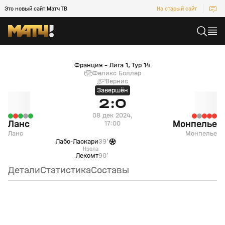
Это новый сайт Матч ТВ
На старый сайт
Ланс (Ланс) — Монпелье (Монпелье)
Франция - Лига 1, Тур 14
Феликс Боллер
Вернис
Завершён
2:0
08 дек 2024,
Ланс
Монпелье
17:00
Ланс
Монпелье
Лабо-Ласкари
39’
Нзола
Лекомт
90’
Детали
Статистика
Составы