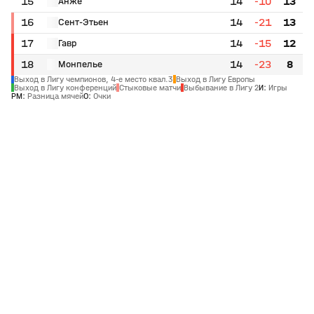
15
14
-10
13
Анже
16
14
-21
13
Сент-Этьен
17
14
-15
12
Гавр
18
14
-23
8
Монпелье
Выход в Лигу чемпионов, 4-е место квал.3
Выход в Лигу Европы
Выход в Лигу конференций
Стыковые матчи
Выбывание в Лигу 2
И
:
Игры
РМ
:
Разница мячей
О
:
Очки