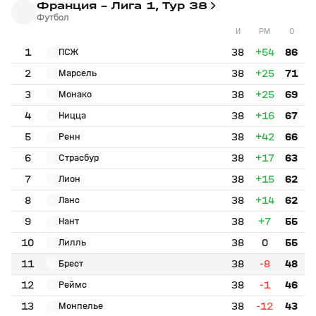
Франция - Лига 1, Тур 38
Футбол
И
РМ
О
1
38
+54
86
ПСЖ
2
38
+25
71
Марсель
3
38
+25
69
Монако
4
38
+16
67
Ницца
5
38
+42
66
Ренн
6
38
+17
63
Страсбур
7
38
+15
62
Лион
8
38
+14
62
Ланс
9
38
+7
55
Нант
10
38
0
55
Лилль
11
38
-8
48
Брест
12
38
-1
46
Реймс
13
38
-12
43
Монпелье