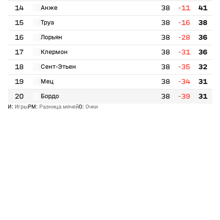
14
38
-11
41
Анже
15
38
-16
38
Труа
16
38
-28
36
Лорьян
17
38
-31
36
Клермон
18
38
-35
32
Сент-Этьен
19
38
-34
31
Мец
20
38
-39
31
Бордо
И
:
Игры
РМ
:
Разница мячей
О
:
Очки