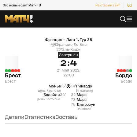
Это новый сайт Матч ТВ
На старый сайт
Брест (Брест) — Бордо (Бордо)
Франция - Лига 1, Тур 38
Франсис Ле Бле
Эль-Хадж
Завершён
2:4
21 мая 2022,
Брест
Бордо
22:00
Брест
Бордо
Мунье
16’
14’
Рикарду
дель Кастильо
Игнатенко
Белайли
34’
32’
Мара
дель Кастильо
73’
Мара
75’
Дилросун
Гюйавоги
Детали
Статистика
Составы