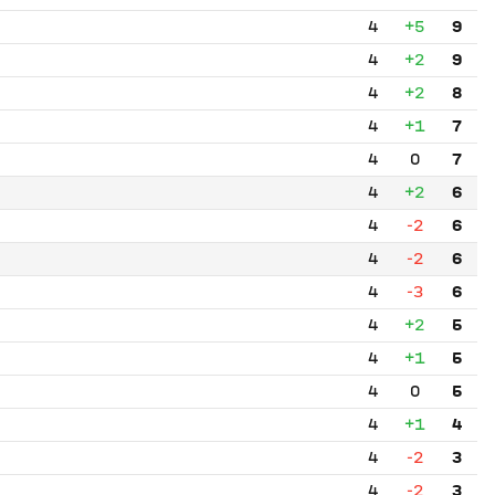
4
+5
9
4
+2
9
4
+2
8
4
+1
7
4
0
7
4
+2
6
4
-2
6
4
-2
6
4
-3
6
4
+2
5
4
+1
5
4
0
5
4
+1
4
4
-2
3
4
-2
3