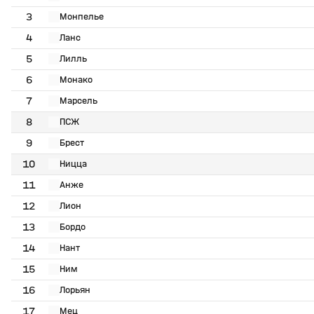
3
Монпелье
4
Ланс
5
Лилль
6
Монако
7
Марсель
8
ПСЖ
9
Брест
10
Ницца
11
Анже
12
Лион
13
Бордо
14
Нант
15
Ним
16
Лорьян
17
Мец