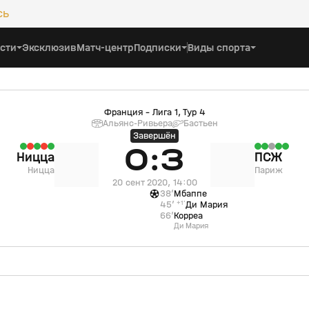
сь
сти
Эксклюзив
Матч-центр
Подписки
Виды спорта
Франция - Лига 1, Тур 4
Альянс-Ривьера
Бастьен
Завершён
0:3
Ницца
ПСЖ
Ницца
Париж
20 сент 2020, 14:00
38’
Мбаппе
45’
+1’
Ди Мария
66’
Корреа
Ди Мария