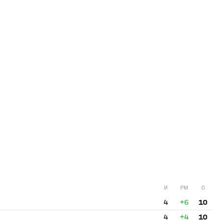
И
РМ
О
4
+6
10
4
+4
10