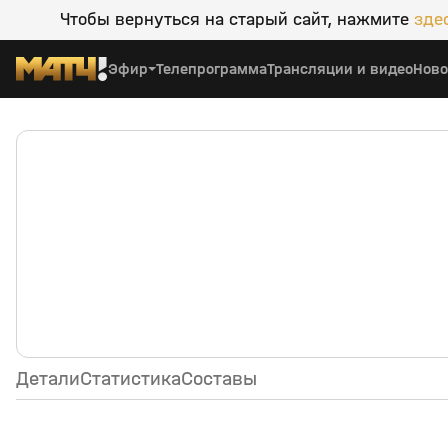
Чтобы вернуться на старый сайт, нажмите
зде
Эфир
Телепрограмма
Трансляции и видео
Ново
Ницца (Ницца) — ПСЖ (Париж)
Детали
Статистика
Составы