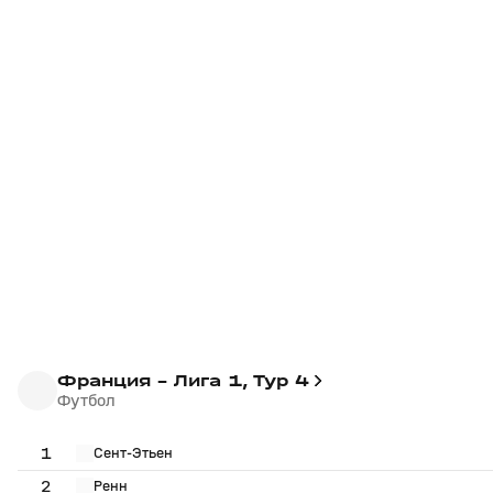
Франция - Лига 1, Тур 4
Футбол
1
Сент-Этьен
2
Ренн