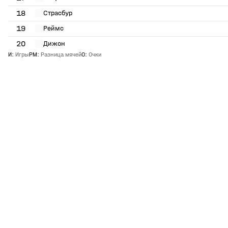
18
Страсбур
19
Реймс
20
Дижон
И
:
Игры
РМ
:
Разница мячей
О
:
Очки