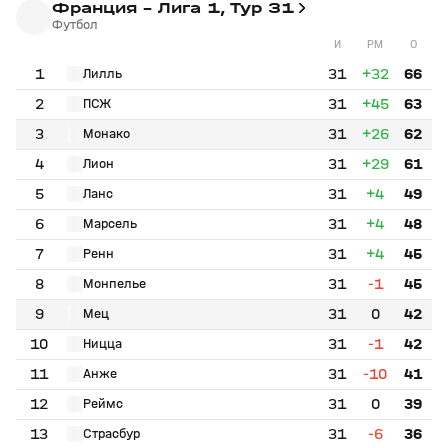
Франция - Лига 1, Тур 31
Футбол
И
РМ
О
1
31
+32
66
Лилль
2
31
+45
63
ПСЖ
3
31
+26
62
Монако
4
31
+29
61
Лион
5
31
+4
49
Ланс
6
31
+4
48
Марсель
7
31
+4
45
Ренн
8
31
-1
45
Монпелье
9
31
0
42
Мец
10
31
-1
42
Ницца
11
31
-10
41
Анже
12
31
0
39
Реймс
13
31
-6
36
Страсбур