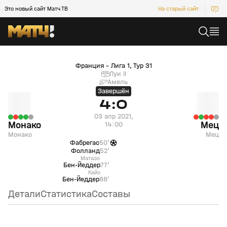
Это новый сайт Матч ТВ
На старый сайт
Монако (Монако) — Мец (Мец)
Франция - Лига 1, Тур 31
Луи II
Амель
Завершён
4:0
03 апр 2021,
Монако
Мец
14:00
Монако
Мец
Фабрегас
50’
Фолланд
52’
Матазо
Бен-Йеддер
77’
Кайо
Бен-Йеддер
88’
Детали
Статистика
Составы