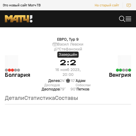
Это новый сайт Матч ТВ
На старый сайт
Болгария (null) — Венгрия (null)
ЕВРО, Тур 9
Васил Левски
Стефанский
Завершён
2:2
16 нояб 2023,
Болгария
Венгрия
20:00
Делев
24’
10’
Адам
Десподов
Собослаи
Десподов
79’
90’
Петков
Детали
Статистика
Составы