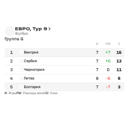
ЕВРО, Тур 9
Футбол
Группа G
И
РМ
О
1
7
+7
15
Венгрия
2
7
+6
13
Сербия
3
7
0
11
Черногория
4
8
-6
6
Литва
5
7
-7
3
Болгария
И
:
Игры
РМ
:
Разница мячей
О
:
Очки