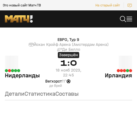
Это новый сайт Матч ТВ
На старый сайт
Нидерланды (null) — Ирландия (null)
ЕВРО, Тур 9
Йохан Кройф Арена (Амстердам Арена)
Ди Белло
Завершён
1:0
18 нояб 2023,
Нидерланды
Ирландия
22:45
Вегхорст
11’
де Врей
Детали
Статистика
Составы