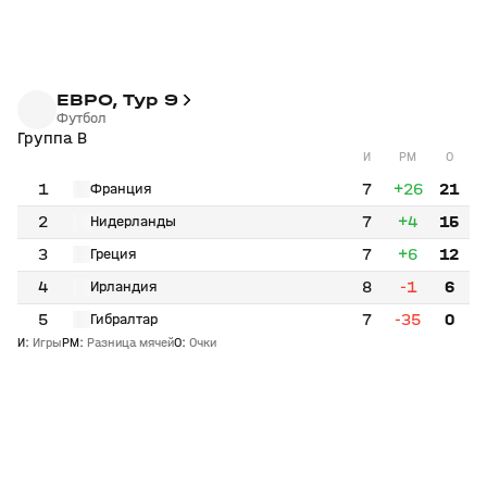
ЕВРО, Тур 9
Футбол
Группа B
И
РМ
О
1
7
+26
21
Франция
2
7
+4
15
Нидерланды
3
7
+6
12
Греция
4
8
-1
6
Ирландия
5
7
-35
0
Гибралтар
И
:
Игры
РМ
:
Разница мячей
О
:
Очки