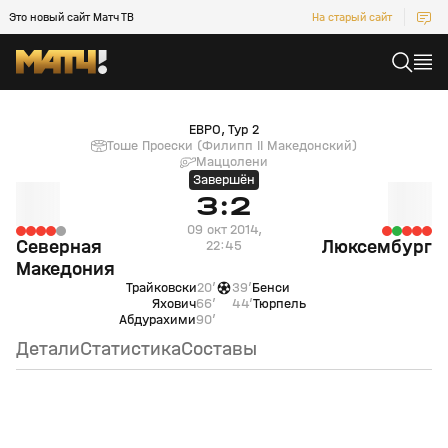
Это новый сайт Матч ТВ
На старый сайт
Северная Македония (null) — Люксембург (null)
ЕВРО, Тур 2
Тоше Проески (Филипп II Македонский)
Маццолени
Завершён
3:2
09 окт 2014,
Северная
Люксембург
22:45
Македония
Трайковски
20’
39’
Бенси
Яхович
66’
44’
Тюрпель
Абдурахими
90’
Детали
Статистика
Составы