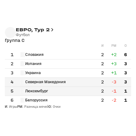
ЕВРО, Тур 2
Футбол
Группа C
И
РМ
О
1
2
+2
6
Словакия
2
2
+3
3
Испания
3
2
+1
3
Украина
4
2
-3
3
Северная Македония
5
2
-1
1
Люксембург
6
2
-2
1
Белоруссия
И
:
Игры
РМ
:
Разница мячей
О
:
Очки