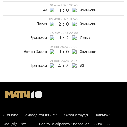
30 ноя 2023
20:45
1
:
0
АЗ
Зриньски
09 ноя 2023
20:45
2
:
0
Легия
Зриньски
26 окт 2023
22:00
1
:
2
Зриньски
Легия
05 окт 2023
22:00
1
:
0
Астон Вилла
Зриньски
21 сен 2023
19:45
4
:
3
Зриньски
АЗ
О канале
Аккредитация СМИ
Охрана труда
Подписки
Брендбук Матч ТВ
Политика обработки персональных данных