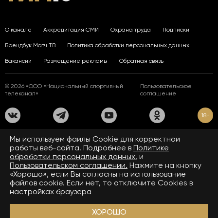
О канале
Аккредитация СМИ
Охрана труда
Подписки
Брендбук Матч ТВ
Политика обработки персональных данных
Вакансии
Размещение рекламы
Обратная связь
© 2026 «ООО «Национальный спортивный
Пользовательское
телеканал»
соглашение
18+
На сайте применяются рекомендательные технологии. Подробнее
Мы используем файлы Сookie для корректной
в
Правилах применения рекомендательных технологий.
работы веб-сайта. Подробнее в
Политике
обработки персональных данных.
и
Средство массовой информации сетевое издание «www.matchtv.ru»
зарегистрировано Федеральной службой по надзору в сфере связи,
Пользовательском соглашении.
Нажмите на кнопку
информационных технологий и массовых коммуникаций (Роскомнадзор).
«Хорошо», если Вы согласны на использование
Свидетельство о регистрации средства массовой информации ЭЛ № ФС 77 - 72390
файлов cookie. Если нет, то отключите Cookies в
от 28.02.2018. Название — www.matchtv.ru.
Учредитель (соучредители) СМИ сетевого издания «www.matchtv.ru»: ООО
настройках браузера
«Национальный спортивный телеканал», главный редактор СМИ сетевого издания
«www.matchtv.ru»: Конов В.А., номер телефона редакции СМИ сетевого издания
«www.matchtv.ru»: +7 (495) 653 84 19, адрес электронной почты редакции СМИ
ХОРОШО
сетевого издания «www.matchtv.ru»:
matchtv@matchtv.ru