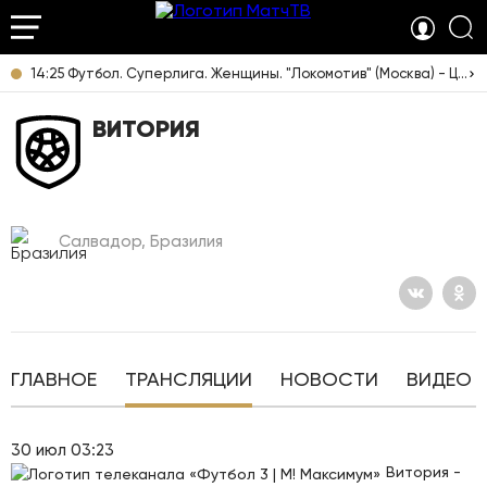
14:25 Футбол. Суперлига. Женщины. "Локомотив" (Москва) - ЦСКА. Прямая трансляция
ВИТОРИЯ
Салвадор, Бразилия
ГЛАВНОЕ
ТРАНСЛЯЦИИ
НОВОСТИ
ВИДЕО
30 июл 03:23
Витория -