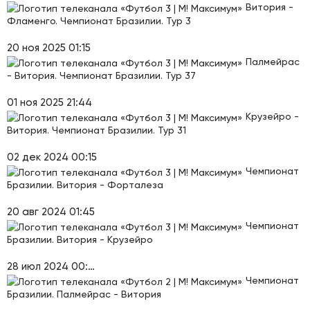
Витория -
Фламенго. Чемпионат Бразилии. Тур 3
20 ноя 2025 01:15
Палмейрас
- Витория. Чемпионат Бразилии. Тур 37
01 ноя 2025 21:44
Крузейро -
Витория. Чемпионат Бразилии. Тур 31
02 дек 2024 00:15
Чемпионат
Бразилии. Витория - Форталеза
20 авг 2024 01:45
Чемпионат
Бразилии. Витория - Крузейро
28 июл 2024 00:45
Чемпионат
Бразилии. Палмейрас - Витория