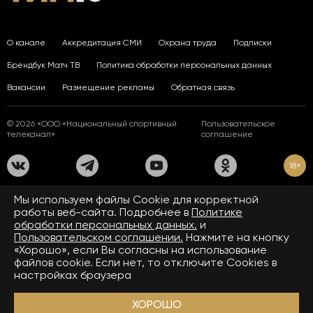
О канале
Аккредитация СМИ
Охрана труда
Подписки
Брендбук Матч ТВ
Политика обработки персональных данных
Вакансии
Размещение рекламы
Обратная связь
© 2026 «ООО «Национальный спортивный
Пользовательское
телеканал»
соглашение
18+
На сайте применяются рекомендательные технологии. Подробнее
Мы используем файлы Сookie для корректной
в
Правилах применения рекомендательных технологий.
работы веб-сайта. Подробнее в
Политике
обработки персональных данных.
и
Средство массовой информации сетевое издание «www.matchtv.ru»
зарегистрировано Федеральной службой по надзору в сфере связи,
Пользовательском соглашении.
Нажмите на кнопку
информационных технологий и массовых коммуникаций (Роскомнадзор).
«Хорошо», если Вы согласны на использование
Свидетельство о регистрации средства массовой информации ЭЛ № ФС 77 - 72390
файлов cookie. Если нет, то отключите Cookies в
от 28.02.2018. Название — www.matchtv.ru.
Учредитель (соучредители) СМИ сетевого издания «www.matchtv.ru»: ООО
настройках браузера
«Национальный спортивный телеканал», главный редактор СМИ сетевого издания
«www.matchtv.ru»: Конов В.А., номер телефона редакции СМИ сетевого издания
«www.matchtv.ru»: +7 (495) 653 84 19, адрес электронной почты редакции СМИ
ХОРОШО
сетевого издания «www.matchtv.ru»:
matchtv@matchtv.ru