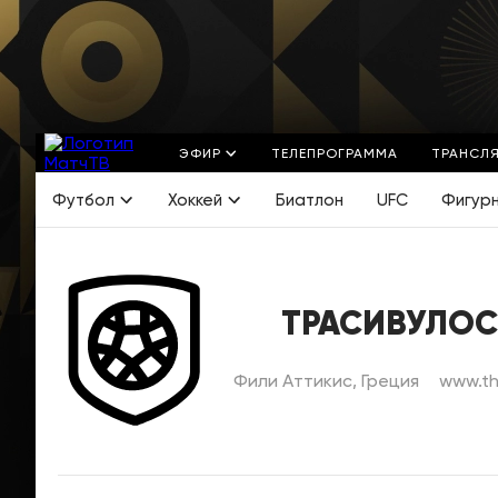
ЭФИР
ТЕЛЕПРОГРАММА
ТРАНСЛ
Футбол
Хоккей
Биатлон
UFC
Фигур
ТРАСИВУЛОС
Фили Аттикис, Греция
www.th