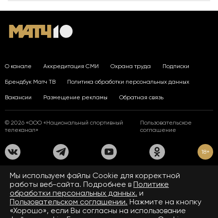
О канале
Аккредитация СМИ
Охрана труда
Подписки
Брендбук Матч ТВ
Политика обработки персональных данных
Вакансии
Размещение рекламы
Обратная связь
© 2026 «ООО «Национальный спортивный
Пользовательское
телеканал»
соглашение
18+
На сайте применяются рекомендательные технологии. Подробнее
Мы используем файлы Сookie для корректной
в
Правилах применения рекомендательных технологий.
работы веб-сайта. Подробнее в
Политике
обработки персональных данных.
и
Средство массовой информации сетевое издание «www.matchtv.ru»
зарегистрировано Федеральной службой по надзору в сфере связи,
Пользовательском соглашении.
Нажмите на кнопку
информационных технологий и массовых коммуникаций (Роскомнадзор).
«Хорошо», если Вы согласны на использование
Свидетельство о регистрации средства массовой информации ЭЛ № ФС 77 - 72390